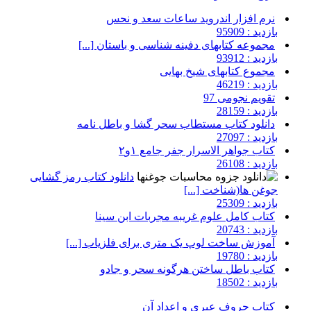
نرم افزار اندروید ساعات سعد و نحس
بازدید : 95909
مجموعه کتابهای دفینه شناسی و باستان [...]
بازدید : 93912
مجموع کتابهای شیخ بهایی
بازدید : 46219
تقویم نجومی 97
بازدید : 28159
دانلود کتاب مستطاب سحر گشا و باطل نامه
بازدید : 27097
کتاب جواهر الاسرار جفر جامع ۱و۲
بازدید : 26108
دانلود کتاب رمز گشایی
جوغن ها(شناخت [...]
بازدید : 25309
کتاب کامل علوم غریبه مجربات ابن سینا
بازدید : 20743
آموزش ساخت لوپ یک متری برای فلزیاب [...]
بازدید : 19780
کتاب باطل ساختن هرگونه سحر و جادو
بازدید : 18502
کتاب حروف عبری و اعداد آن