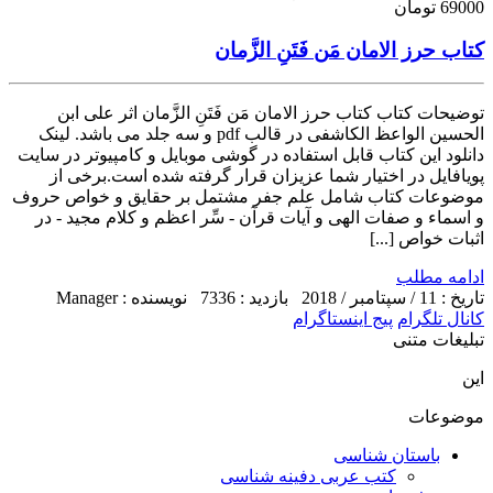
69000 تومان
کتاب حرز الامان مَن فَتَنِ الزَّمان
توضیحات کتاب کتاب حرز الامان مَن فَتَنِ الزَّمان اثر علی ابن
الحسین الواعظ الکاشفی در قالب pdf و سه جلد می باشد. لینک
دانلود این کتاب قابل استفاده در گوشی موبایل و کامپیوتر در سایت
پویافایل در اختیار شما عزیزان قرار گرفته شده است.برخی از
موضوعات کتاب شامل علم جفر مشتمل بر حقایق و خواص حروف
و اسماء و صفات الهی و آیات قرآن - سِّر اعظم و کلام مجید - در
اثبات خواص [...]
ادامه مطلب
تاریخ : 11 / سپتامبر / 2018
بازدید : 7336
نویسنده : Manager
کانال تلگرام
پیج اینستاگرام
تبلیغات متنی
این
موضوعات
باستان شناسی
کتب عربی دفینه شناسی