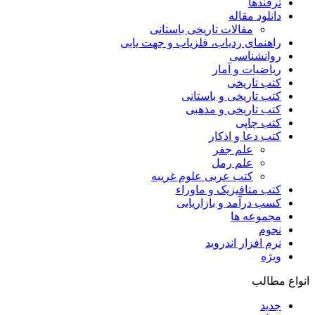
ترفندها
دانلود مقاله
مقالات تاریخی باستانی
راهنمای ردیاب، فلزیاب و جهت یابی
روانشناسی
ریاضیات و آمار
کتب تاریخی
کتب تاریخی و باستانی
کتب تاریخی و مذهبی
کتب چاپی
کتب دعا و اذکار
علم جفر
علم رمل
کتب عربی علوم غریبه
کتب متافیزیک و ماوراء
کسب درآمد و بازاریابی
مجموعه ها
نجوم
نرم افزار اندروید
ویژه
انواع مطالب
جدید