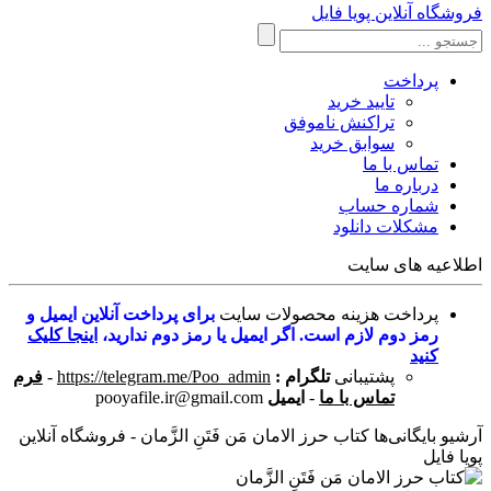
فروشگاه آنلاین پویا فایل
پرداخت
تایید خرید
تراکنش ناموفق
سوابق خرید
تماس با ما
درباره ما
شماره حساب
مشکلات دانلود
اطلاعیه های سایت
پرداخت هزینه محصولات سایت
برای پرداخت آنلاین ایمیل و
رمز دوم لازم است. اگر ایمیل یا رمز دوم ندارید،
اینجا کلیک
کنید
پشتیبانی
تلگرام :
https://telegram.me/Poo_admin
-
فرم
تماس با ما
-
ایمیل
pooyafile.ir@gmail.com
آرشیو بایگانی‌ها کتاب حرز الامان مَن فَتَنِ الزَّمان - فروشگاه آنلاین
پویا فایل