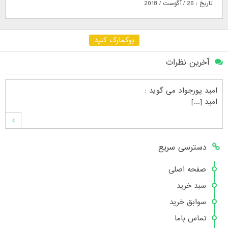
تاریخ : 26 / آگوست / 2018
بوکمارک کنید
آخرین نظرات
امید پورجواد
می گوید :
امید [...]
محمدشهنوازی
می گوید :
دسترسی سریع
سلام بنده محمد شهنوازی فقط بوسیله ا [...]
صفحه اصلی
سبد خرید
محمد
می گوید :
سوابق خرید
سلام تعداد کتاب۶در سایت زیاد نیست [...]
تماس باما