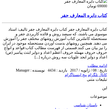
69000 تومان
کتاب دایره المعارف جفر
کتاب دایره المعارف جفر کتاب دایره المعارف جفر تالیف: استاد
موسوی می باشند، که سیصد روش و قائده کاربردی جفر و
مستحصله کاملترین کتاب آموزش روشهای مختلف جفر را آموزش
می دهند. همچنین روشهای بدست آوردن مستحصله موجود در ایران
را نیز بیان می کنند.قسمتی از فهرست مطالب کتاب:قواعد و انواع
حروف حروف مهمله حروف اعظم اعداد و دوایر ابتث پیامبر (ص)
اعداد و دوایر ابجد علویات سه روش درباره [...]
ادامه مطلب
تاریخ : 08 / ژانویه / 2017
بازدید : 4434
نویسنده : Manager
کانال تلگرام
پیج اینستاگرام
تبلیغات متنی
این
موضوعات
باستان شناسی