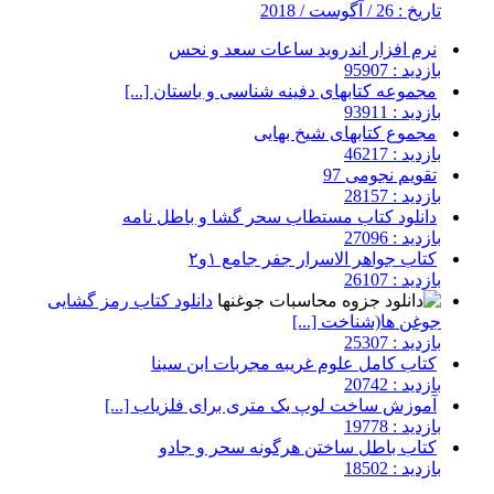
تاریخ : 26 / آگوست / 2018
نرم افزار اندروید ساعات سعد و نحس
بازدید : 95907
مجموعه کتابهای دفینه شناسی و باستان [...]
بازدید : 93911
مجموع کتابهای شیخ بهایی
بازدید : 46217
تقویم نجومی 97
بازدید : 28157
دانلود کتاب مستطاب سحر گشا و باطل نامه
بازدید : 27096
کتاب جواهر الاسرار جفر جامع ۱و۲
بازدید : 26107
دانلود کتاب رمز گشایی
جوغن ها(شناخت [...]
بازدید : 25307
کتاب کامل علوم غریبه مجربات ابن سینا
بازدید : 20742
آموزش ساخت لوپ یک متری برای فلزیاب [...]
بازدید : 19778
کتاب باطل ساختن هرگونه سحر و جادو
بازدید : 18502