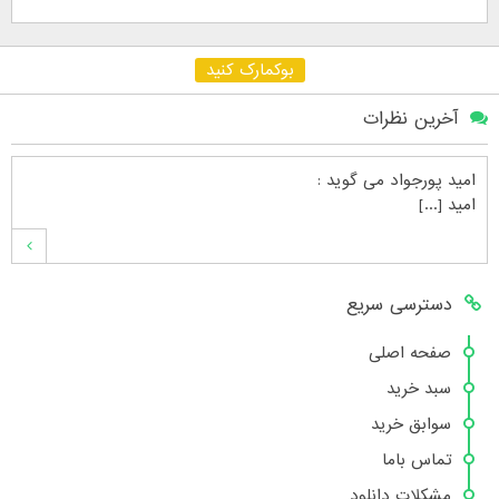
بوکمارک کنید
آخرین نظرات
امید پورجواد
می گوید :
امید [...]
محمدشهنوازی
می گوید :
دسترسی سریع
سلام بنده محمد شهنوازی فقط بوسیله ا [...]
صفحه اصلی
سبد خرید
محمد
می گوید :
سوابق خرید
سلام تعداد کتاب۶در سایت زیاد نیست [...]
تماس باما
مشکلات دانلود