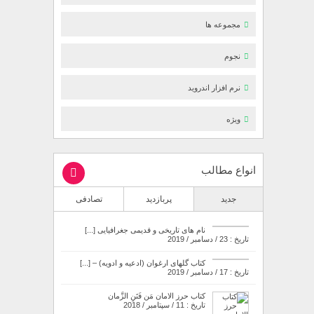
مجموعه ها
نجوم
نرم افزار اندروید
ویژه
انواع مطالب
جدید
پربازدید
تصادفی
نام های تاریخی و قدیمی جغرافیایی [...]
تاریخ : 23 / دسامبر / 2019
کتاب گلهای ارغوان (ادعیه و ادویه) – [...]
تاریخ : 17 / دسامبر / 2019
کتاب حرز الامان مَن فَتَنِ الزَّمان
تاریخ : 11 / سپتامبر / 2018