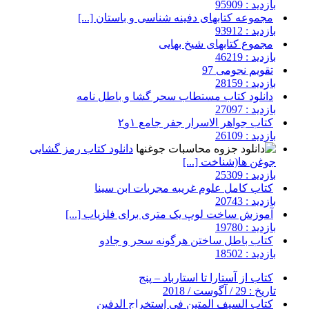
بازدید : 95909
مجموعه کتابهای دفینه شناسی و باستان [...]
بازدید : 93912
مجموع کتابهای شیخ بهایی
بازدید : 46219
تقویم نجومی 97
بازدید : 28159
دانلود کتاب مستطاب سحر گشا و باطل نامه
بازدید : 27097
کتاب جواهر الاسرار جفر جامع ۱و۲
بازدید : 26109
دانلود کتاب رمز گشایی
جوغن ها(شناخت [...]
بازدید : 25309
کتاب کامل علوم غریبه مجربات ابن سینا
بازدید : 20743
آموزش ساخت لوپ یک متری برای فلزیاب [...]
بازدید : 19780
کتاب باطل ساختن هرگونه سحر و جادو
بازدید : 18502
کتاب از آستارا تا استارباد – پنج
تاریخ : 29 / آگوست / 2018
کتاب السيف المتين في إستخراج الدفين