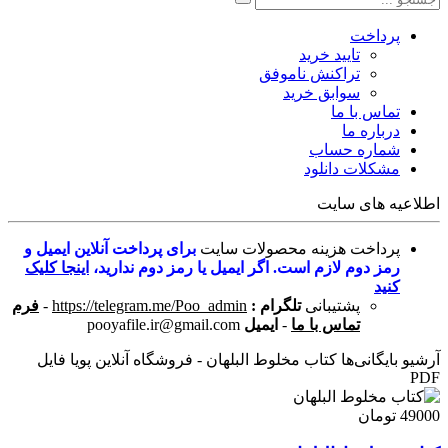
پرداخت
تایید خرید
تراکنش ناموفق
سوابق خرید
تماس با ما
درباره ما
شماره حساب
مشکلات دانلود
اطلاعیه های سایت
پرداخت هزینه محصولات سایت
برای پرداخت آنلاین ایمیل و
رمز دوم لازم است. اگر ایمیل یا رمز دوم ندارید،
اینجا کلیک
کنید
پشتیبانی
تلگرام :
https://telegram.me/Poo_admin
-
فرم
تماس با ما
-
ایمیل
pooyafile.ir@gmail.com
آرشیو بایگانی‌ها کتاب مخلوط البلهان - فروشگاه آنلاین پویا فایل
PDF
49000 تومان