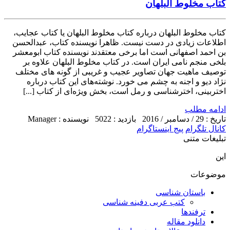
کتاب مخلوط البلهان
کتاب مخلوط البلهان درباره کتاب مخلوط البلهان یا کتاب عجایب،
اطلاعات زیادی در دست نیست. ظاهرا نویسنده کتاب، عبدالحسن
بن احمد اصفهانی است اما برخی معتقدند نویسنده کتاب ابومعشر
بلخی منجم نامی ایران است. در کتاب مخلوط البلهان علاوه بر
توصیف ماهیت جهان تصاویر عجیب و غریبی از گونه های مختلف
نژاد دیو و اجنه به چشم می خورد. نوشته‌های این کتاب درباره
اختربینی، اخترشناسی و رمل است، بخش ویژه‌ای از کتاب [...]
ادامه مطلب
تاریخ : 29 / دسامبر / 2016
بازدید : 5022
نویسنده : Manager
کانال تلگرام
پیج اینستاگرام
تبلیغات متنی
این
موضوعات
باستان شناسی
کتب عربی دفینه شناسی
ترفندها
دانلود مقاله