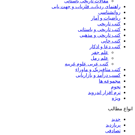
مقالات تاریخی باستانی
راهنمای ردیاب، فلزیاب و جهت یابی
روانشناسی
ریاضیات و آمار
کتب تاریخی
کتب تاریخی و باستانی
کتب تاریخی و مذهبی
کتب چاپی
کتب دعا و اذکار
علم جفر
علم رمل
کتب عربی علوم غریبه
کتب متافیزیک و ماوراء
کسب درآمد و بازاریابی
مجموعه ها
نجوم
نرم افزار اندروید
ویژه
انواع مطالب
جدید
پربازدید
تصادفی