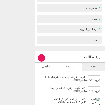
مجموعه ها
نجوم
نرم افزار اندروید
ویژه
انواع مطالب
جدید
پربازدید
تصادفی
نام های تاریخی و قدیمی جغرافیایی [...]
تاریخ : 23 / دسامبر / 2019
کتاب گلهای ارغوان (ادعیه و ادویه) – [...]
تاریخ : 17 / دسامبر / 2019
کتاب حرز الامان مَن فَتَنِ الزَّمان
تاریخ : 11 / سپتامبر / 2018