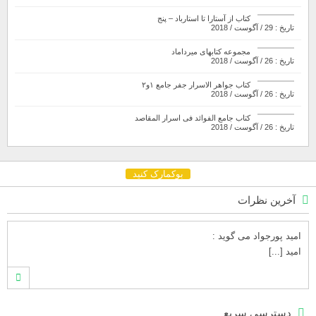
کتاب از آستارا تا استارباد – پنج
تاریخ : 29 / آگوست / 2018
مجموعه کتابهای میرداماد
تاریخ : 26 / آگوست / 2018
کتاب جواهر الاسرار جفر جامع ۱و۲
تاریخ : 26 / آگوست / 2018
کتاب جامع الفوائد فی اسرار المقاصد
تاریخ : 26 / آگوست / 2018
بوکمارک کنید
آخرین نظرات
امید پورجواد
می گوید :
امید [...]
محمدشهنوازی
می گوید :
دسترسی سریع