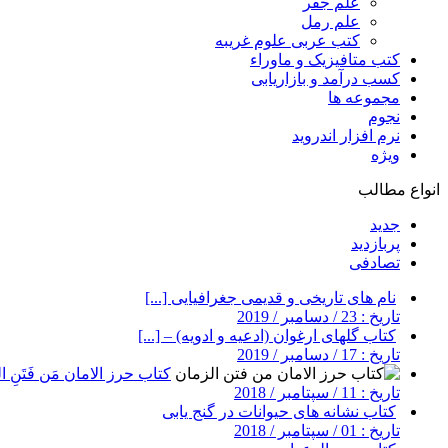
علم جفر
علم رمل
کتب عربی علوم غریبه
کتب متافیزیک و ماوراء
کسب درآمد و بازاریابی
مجموعه ها
نجوم
نرم افزار اندروید
ویژه
انواع مطالب
جدید
پربازدید
تصادفی
نام های تاریخی و قدیمی جغرافیایی [...]
تاریخ : 23 / دسامبر / 2019
کتاب گلهای ارغوان (ادعیه و ادویه) – [...]
تاریخ : 17 / دسامبر / 2019
کتاب حرز الامان مَن فَتَنِ ال
تاریخ : 11 / سپتامبر / 2018
کتاب نشانه های حیوانات در گنج یابی
تاریخ : 01 / سپتامبر / 2018