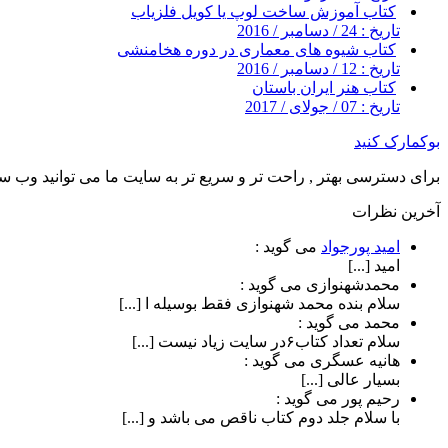
کتاب آموزش ساخت لوپ یا کویل فلزیاب
تاریخ : 24 / دسامبر / 2016
کتاب شیوه های معماری در دوره هخامنشی
تاریخ : 12 / دسامبر / 2016
کتاب هنر ایران باستان
تاریخ : 07 / جولای / 2017
بوکمارک کنید
برای دسترسی بهتر , راحت تر و سریع تر به سایت ما می توانید وب سای
آخرین نظرات
امید پورجواد
می گوید :
امید [...]
محمدشهنوازی
می گوید :
سلام بنده محمد شهنوازی فقط بوسیله ا [...]
محمد
می گوید :
سلام تعداد کتاب۶در سایت زیاد نیست [...]
هانیه عسگری
می گوید :
بسیار عالی [...]
رحیم پور
می گوید :
با سلام جلد دوم کتاب ناقص می باشد و [...]