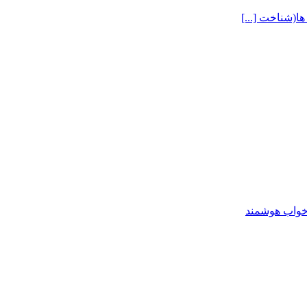
ا(شناخت [...]
یرخواب هوشمند