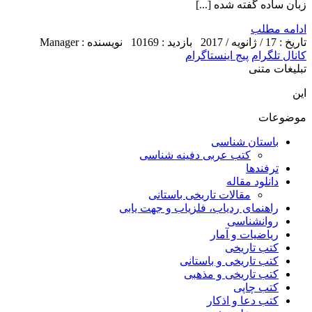
زبان ساده گفته شده [...]
ادامه مطلب
تاریخ : 17 / ژانویه / 2017
بازدید : 10169
نویسنده : Manager
کانال تلگرام
پیج اینستاگرام
تبلیغات متنی
این
موضوعات
باستان شناسی
کتب عربی دفینه شناسی
ترفندها
دانلود مقاله
مقالات تاریخی باستانی
راهنمای ردیاب، فلزیاب و جهت یابی
روانشناسی
ریاضیات و آمار
کتب تاریخی
کتب تاریخی و باستانی
کتب تاریخی و مذهبی
کتب چاپی
کتب دعا و اذکار