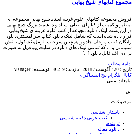
مجموع کتابهای شیخ بهایی
فروش مجموعه کتابهای علوم غریبه استاد شیخ بهایی مجموعه ای
بینظیر و کمیاب از کتابهای اصلی استاد و دانشمند بزرگ شیخ بهایی
در این پست لینک دانلود مجوعه از کتب علوم غریبه ی شیخ بهایی
قرار داده شده است که شامل لینک دانلود کتاب سرالمستتر،دانلود
رایگان کتاب مرجان جادو و همچنین سرخاب الرمل،کشکول، نقش
سلیمانی و ... که تمامی لینک های دانلود در سایت پویافایل به صورت
پی دی اف قابل دانلود [...]
ادامه مطلب
تاریخ : 20 / آگوست / 2018
بازدید : 46219
نویسنده : Manager
کانال تلگرام
پیج اینستاگرام
تبلیغات متنی
این
موضوعات
باستان شناسی
کتب عربی دفینه شناسی
ترفندها
دانلود مقاله