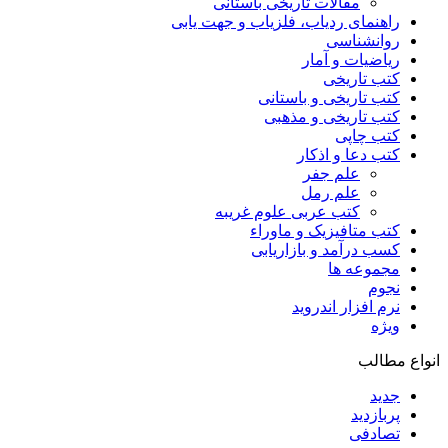
مقالات تاریخی باستانی
راهنمای ردیاب، فلزیاب و جهت یابی
روانشناسی
ریاضیات و آمار
کتب تاریخی
کتب تاریخی و باستانی
کتب تاریخی و مذهبی
کتب چاپی
کتب دعا و اذکار
علم جفر
علم رمل
کتب عربی علوم غریبه
کتب متافیزیک و ماوراء
کسب درآمد و بازاریابی
مجموعه ها
نجوم
نرم افزار اندروید
ویژه
انواع مطالب
جدید
پربازدید
تصادفی