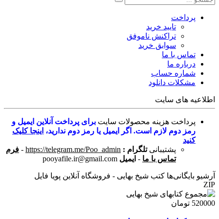
پرداخت
تایید خرید
تراکنش ناموفق
سوابق خرید
تماس با ما
درباره ما
شماره حساب
مشکلات دانلود
اطلاعیه های سایت
پرداخت هزینه محصولات سایت
برای پرداخت آنلاین ایمیل و
رمز دوم لازم است. اگر ایمیل یا رمز دوم ندارید،
اینجا کلیک
کنید
پشتیبانی
تلگرام :
https://telegram.me/Poo_admin
-
فرم
تماس با ما
-
ایمیل
pooyafile.ir@gmail.com
آرشیو بایگانی‌ها کتب شیخ بهایی - فروشگاه آنلاین پویا فایل
ZIP
520000 تومان