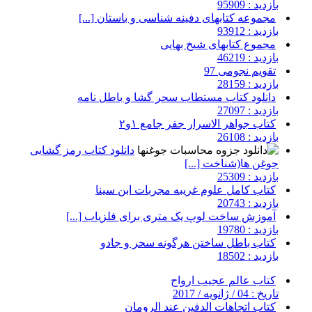
بازدید : 95909
مجموعه کتابهای دفینه شناسی و باستان [...]
بازدید : 93912
مجموع کتابهای شیخ بهایی
بازدید : 46219
تقویم نجومی 97
بازدید : 28159
دانلود کتاب مستطاب سحر گشا و باطل نامه
بازدید : 27097
کتاب جواهر الاسرار جفر جامع ۱و۲
بازدید : 26108
دانلود کتاب رمز گشایی
جوغن ها(شناخت [...]
بازدید : 25309
کتاب کامل علوم غریبه مجربات ابن سینا
بازدید : 20743
آموزش ساخت لوپ یک متری برای فلزیاب [...]
بازدید : 19780
کتاب باطل ساختن هرگونه سحر و جادو
بازدید : 18502
کتاب عالم عجیب ارواح
تاریخ : 04 / ژانویه / 2017
کتاب اتجاهات الدفين عند الرومان