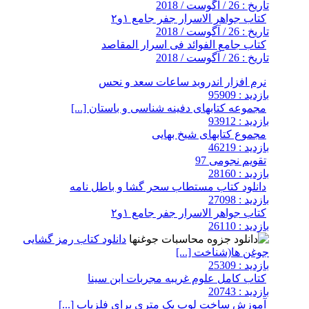
تاریخ : 26 / آگوست / 2018
کتاب جواهر الاسرار جفر جامع ۱و۲
تاریخ : 26 / آگوست / 2018
کتاب جامع الفوائد فی اسرار المقاصد
تاریخ : 26 / آگوست / 2018
نرم افزار اندروید ساعات سعد و نحس
بازدید : 95909
مجموعه کتابهای دفینه شناسی و باستان [...]
بازدید : 93912
مجموع کتابهای شیخ بهایی
بازدید : 46219
تقویم نجومی 97
بازدید : 28160
دانلود کتاب مستطاب سحر گشا و باطل نامه
بازدید : 27098
کتاب جواهر الاسرار جفر جامع ۱و۲
بازدید : 26110
دانلود کتاب رمز گشایی
جوغن ها(شناخت [...]
بازدید : 25309
کتاب کامل علوم غریبه مجربات ابن سینا
بازدید : 20743
آموزش ساخت لوپ یک متری برای فلزیاب [...]