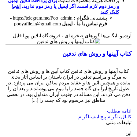
پرداخت هزینه محصولات سایت
برای پرداخت آنلاین ایمیل
و رمز دوم لازم است. اگر ایمیل یا رمز دوم ندارید،
اینجا
کلیک کنید
پشتیبانی
تلگرام :
https://telegram.me/Poo_admin
-
فرم تماس با ما
-
ایمیل
pooyafile.ir@gmail.com
آرشیو بایگانی‌ها گورهای صخره ای - فروشگاه آنلاین پویا فایل
کتاب آیینها و روش های تدفین
کتاب آیینها و روش های تدفین کتاب آیین ها و روش های تدفین
به مرگ و مراسم تدفین در ایران باستان بر اساس آثار بجای
مانده و همچنین آئین ها و عقاید مردم ساکن ایران می پردازد. در
طول تاریخ ایرانیان گاه جسد را با موم می پوشاندند و بعد آن را
دفن می کردند. این مساله در جنوب ایران متداول بود. در بعضی
مناطق نیز مرسوم بود که جسد را [...]
ادامه مطلب
کانال تلگرام
پیج اینستاگرام
تبلیغات متنی
این