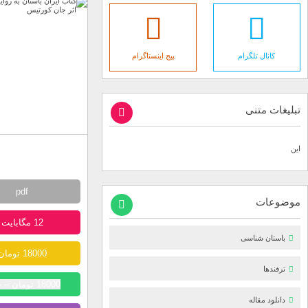
کانال تلگرام
پیج اینستاگرام
تبلیغات متنی
این
pdf
موضوعات
12 مگابایت
باستان شناسی
18000 تومان
ترفندها
18000 تومان – خرید
دانلود مقاله