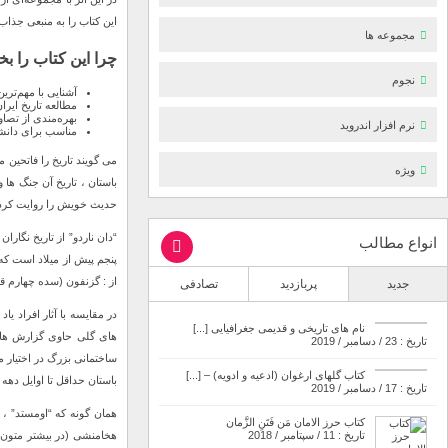
این کتاب را به منبعی جذاب
مجموعه ها
چرا این کتاب را بخ
نجوم
آشنایی با مهم‌ترین
مطالعه تاریخ ایرا
بهره‌مندی از تصا
نرم افزار اندروید
مناسب برای دانشج
می گویند تاریخ را فاتحین م
ویژه
باستان ، تاریخ آن جنگ ها 
حدیث خویش را روایت کردن
انواع مطالب
پنجم پیش از میلاد است که 
از : گزنفون (سده چهارم قب
جدید
پربازدید
تصادفی
در مقایسه با آثار افراد ی
نام های تاریخی و قدیمی جغرافیایی [...]
های گلی حاوی گزارش های 
تاریخ : 23 / دسامبر / 2019
ساختمانی بزرگ در اختیار ما
کتاب گلهای ارغوان (ادعیه و ادویه) – [...]
باستان حداقل تا اوایل دهه ۱۹۰۰ میلادی تقریبا به طور انحصاری از دریچه چشم یونانیان انجام گرفته است.
تاریخ : 17 / دسامبر / 2019
همان گونه که “اومستد” ، 
کتاب حرز الامان مَن فَتَنِ الزَّمان
هخامنشی (در بیشتر متون 
تاریخ : 11 / سپتامبر / 2018