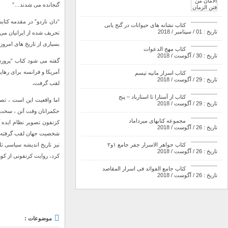
گنجانده می شدند…”
“دان ناردو” در مقدمه کتا
کتاب نشانه های حیوانات در گنج یابی
تاریخ : 01 / سپتامبر / 2018
تحریف شده از ایرانیان می 
بسیاری از تاریخ های امرو
کتاب مهج الدعوات
تاریخ : 30 / آگوست / 2018
آمریکا و فرانسه برای رها
کتاب اسرار مانیه تیسم
تاریخ : 29 / آگوست / 2018
لقب گرفت
.
کتاب از آستارا تا استارباد – پنج
اما واقعیت این است ، تصوی
تاریخ : 29 / آگوست / 2018
حکمرانان وقت آتن ، سخت ش
مجموعه کتابهای میرداماد
کزنفون تصویر نظام ایده 
تاریخ : 26 / آگوست / 2018
شخصیت جهان لقب گرفته بود.
نیز تاریخ اندیشه سیاسی تل
کتاب جواهر الاسرار جفر جامع ۱و۲
تاریخ : 26 / آگوست / 2018
کرد، روایت کزنفونی از کور
کتاب جامع الفوائد فی اسرار المقاصد
تاریخ : 26 / آگوست / 2018
موضوعات :