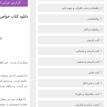
گزارش خرابی ل
راهنمای ردیاب، فلزیاب و جهت یابی
دانلود کتاب خواص
روانشناسی
ریاضیات و آمار
اگ
کتب تاریخی
کتب تاریخی و باستانی
کتب تاریخی و مذهبی
بسیاری از مردم ، حتی اهل 
کتب چاپی
اما بایستی که این مسئله ر
حاصل کرده ، و دریابیم که
کتب دعا و اذکار
می کردند ، و دریافته بود
کتب متافیزیک و ماوراء
آیا هیچ از خود این سؤال
علما و دانشمندان از خواص
کسب درآمد و بازاریابی