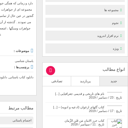
دارد و زمانی که همگی جوا
مجموعه ای از جواهرات برا
مجموعه ها
گنجور در عین حال از تمام
می نمودند . گذشته از آن
نجوم
جواهرات وسنگها ، اشعه 
ع
نرم افزار اندروید
ویژه
موضوعات :
باستان شناسی
برچسب‌ها :
انواع مطالب
دانلود کتاب باستانی
,
دانلو
جدید
پربازدید
تصادفی
نام های تاریخی و قدیمی جغرافیایی [...]
تاریخ : 23 / دسامبر / 2019
کتاب گلهای ارغوان (ادعیه و ادویه) – [...]
مطالب مرتبط
تاریخ : 17 / دسامبر / 2019
اجسام باستانی
کتاب حرز الامان مَن فَتَنِ الزَّمان
تاریخ : 11 / سپتامبر / 2018