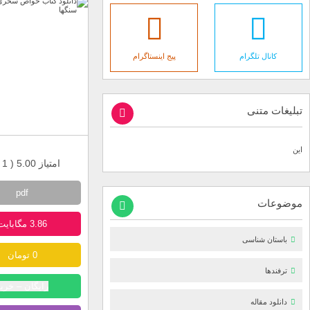
کانال تلگرام
پیج اینستاگرام
تبلیغات متنی
این
امتیاز 5.00 (
1
ر
pdf
موضوعات
3.86 مگابایت
باستان شناسی
0 تومان
ترفندها
رایگان – خری
دانلود مقاله