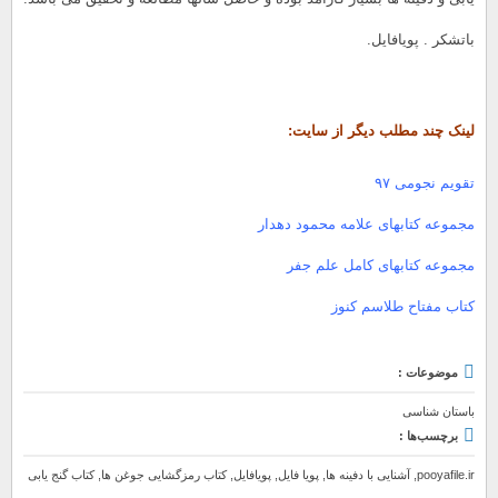
باتشکر .
پویافایل
.
لینک چند مطلب دیگر از سایت:
تقویم نجومی ۹۷
مجموعه کتابهای علامه محمود دهدار
مجموعه کتابهای کامل علم جفر
کتاب مفتاح طلاسم کنوز
موضوعات :
باستان شناسی
برچسب‌ها :
pooyafile.ir
,
آشنایی با دفینه ها
,
پویا فایل
,
پویافایل
,
کتاب رمزگشایی جوغن ها
,
کتاب گنج یابی