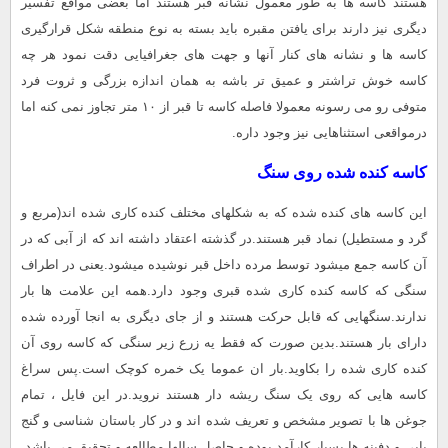
هستند کاسه ها به طور معمول نشانه قبر هستند اما بعضی مواقع تفسیر
دیگری نیز دارند برای یافتن مقبره باید بسته به نوع منطقه شکل قرارگیری
کاسه ها و نشانه های کنار آنها و جهت های جغرافیایی دقت نمود هر چه
کاسه خوش تراشتر و عمیق تر باشه به همان اندازه بزرگی و ثروت فرد
متوفی رو می رسونه معمولا فاصله کاسه تا قبر از ۱۰ متر تجاوز نمی کنه اما
درمواقعی استثناهایی نیز وجود داره.
کاسه کنده شده روی سنگ
این کاسه های کنده شده که به شکلهای مختلف کنده کاری شده اند(مربع و
گرد و مستطیل) نماد قبر هستند.در گذشته اعتقاد داشته اند که از آبی که در
آن کاسه جمع میشود توسط مرده داخل قبر نوشیده میشود.یعنی در اطراف
سنگی که کاسه کنده کاری شده قبری وجود دارد.همه این علامت ها بار
ندارند.سنگهایی که قابل حرکت هستند و از جای دیگری به انجا آورده شده
دارای بار هستند.بدین صورت که فقط یه زرع زیر سنگی که کاسه روی آن
کنده کاری شده را بکاوید.بار ان عموما یک خمره کوچک است.پس سراغ
کاسه هایی که روی یک سنگ ریشه دار هستند نروید.در این فایل ، تمام
جوغن ها با تصویر مشخص و تعریف شده اند و در کار باستان شناسی و گنج
یابی و دفینه ها بسیار کارآمد بوده و حاصل سالها مطالعه و تحقیق می باشد.