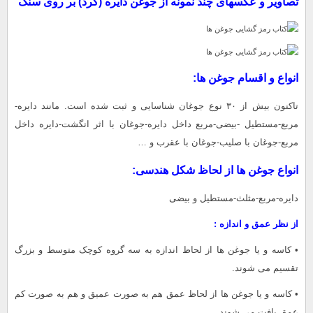
تصاویر و عکسهای چند نمونه از جوغن دایره (گرد) بر روی سنگ
انواع و اقسام جوغن ها:
تاکنون بیش از ۳۰ نوع جوغان شناسایی و ثبت شده است. مانند دایره-
مربع-مستطیل -بیضی-مربع داخل دایره-جوغان با اثر انگشت-دایره داخل
مربع-جوغان با صلیب-جوغان با عقرب و …
انواع جوغن ها از لحاظ شکل هندسی:
دایره-مربع-مثلث-مستطیل و بیضی
از نظر عمق و اندازه :
• کاسه و یا جوغن ها از لحاظ اندازه به سه گروه کوچک متوسط و بزرگ
تقسیم می شوند.
• کاسه و یا جوغن ها از لحاظ عمق هم به صورت عمیق و هم به صورت کم
عمق یافت می شوند.