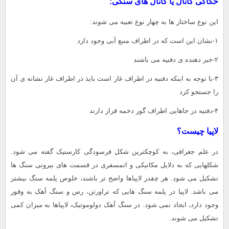
حکاکی کانال یا کانال های سنگی:
این نوع ساختار ها به چهار نوع تعبیه می شوند:
۱-نشان این است که در اطراف منبع آبی وجود دارد
۲-خبر دهنده ی دفنیه می باشند
۳-با توجه به اینکه دفنیه در اطراف غار است بایذ ذر اطراف غار نشانه ی آن
را جستجو کرد
۴-دفنیه در جاهایی اطراف گور دخمه قرار دارند
لاپیا چیست؟
در علم جغرافی، به کوچکترین شکل فرسودگی کارستیک گفته می شود.
شکلهایی که به دلایل مکانیکی و اتمسفری در قسمت های بیرونی سنگ ها
تشکیل می شود. هر چقدر لاپیاها واضح تر باشند، خلوص پلمه سنگ بیشتر
می باشد. لاپیا در پلمه سنگ هایی که تراورتن، رس و سنگ آهک به وفور
وجود دارد، ایجاد نمی شود. در سنگ آهک دولوموتیک، لاپیاها به میزان کمی
تشکیل می شوند.