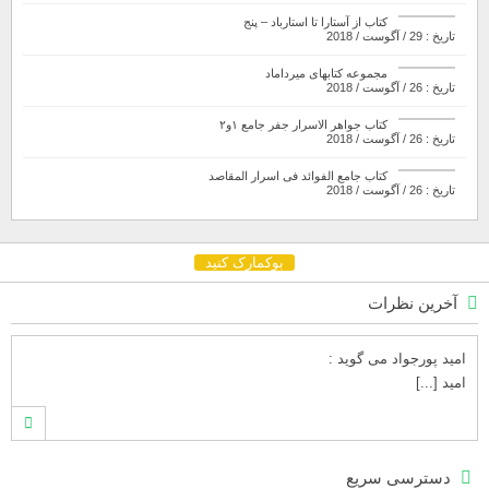
کتاب از آستارا تا استارباد – پنج
تاریخ : 29 / آگوست / 2018
مجموعه کتابهای میرداماد
تاریخ : 26 / آگوست / 2018
کتاب جواهر الاسرار جفر جامع ۱و۲
تاریخ : 26 / آگوست / 2018
کتاب جامع الفوائد فی اسرار المقاصد
تاریخ : 26 / آگوست / 2018
بوکمارک کنید
آخرین نظرات
امید پورجواد
می گوید :
امید [...]
محمدشهنوازی
می گوید :
دسترسی سریع