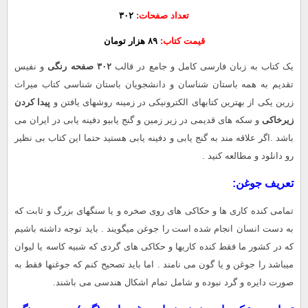
تعداد صفحات:
۳۰۲
قیمت کتاب:
۸۹ هزار تومان
یک کتاب به زبان فارسی کامل و جامع در قالب
۳۰۲ صفحه رنگی
و نفیس
تقدیم به همه باستان شناسان و دانشجویان باستان شناسی کتاب میراث
زرین یکی از بهترین کتابهای الکترونیکی در زمینه روشهای یافتن و
پیدا کردن
زیرخاکی
و سکه های قدیمی در زیر زمین و گنج یابیو دفینه یابی در ایران می
باشد .اگر علاقه مند به گنج یابی و دفینه یابی هستید حتما این کتاب بی نظیر
رو دانلود و مطالعه کنید .
تعریف جوغن:
تمامی کنده کاری ها و حکاکی های روی صخره و یا سنگهای بزرگ و ثابت که
به دست انسان انجام شده است را جوغن میگویند . باید توجه داشته باشیم
که در کشور ما فقط کنده کاریها و حکاکی های گردی که شبیه کاسه یا لیوان
میباشد را جوغن و یا گون می نامند . اما باید تصحیح کنم که جوغنها فقط به
صورت دایره و گرد نبوده و شامل تمام اشکال هندسی می باشند.