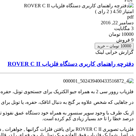
امتیاز 4.50 (
2
رای )
pdf
دسامبر 22, 2016
3 مگابایت
10000 تومان
9 فروش
10000 تومان – خرید
گزارش خرابی لینک
دفترچه راهنمای کاربری دستگاه فلزیاب ROVER C II
فلزیاب روور سی 2 به همراه جیو الکتریک برای جستجوی تونل، حفره، قبر و اتاقکهای مخفی
در جاهایی که شخص علاوه بر گنج به دنبال اتاقک، حفره، یا تونل برا
از یک طرف با وجود سوپر سنسور به همراه خود دستگاه عمق نفوذو تفکیک
درصد خطا را تا حد بسیار زیادی کم کرده است.
فلزیاب تصویری ROVER C II برای یافتن فلزات 
در اصل شما یک فلزیاب فوق العاده و یک تونل یاب حرفه ای را در قال