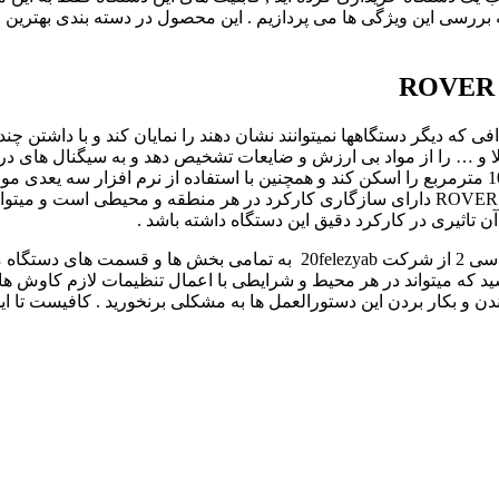
ق کاوش 25 متری میتواند تمامی اهدافی که دیگر دستگاهها نمیتوانند نشان دهند را نمای
 و … را از مواد بی ارزش و ضایعات تشخیص دهد و به سیگنال های دریافت
اپراتور میتواند بوسیله 4 پراب در هر بار کاوش و بدون حرکت حدود 100 مترمربع را اسکن کند و همچنین با اس
اندازه , عمق هر هدفی را براحتی تشخیص دهید . همچنین طلایاب ROVER C II دارای سازگاری کارکرد 
ن تاثیری در کارکرد دقیق این دستگاه داشته باشد .
شما دوستان میتوانید با تهیه ی دفترچه راهنمای فارسی فلزیاب روور سی 2 از 
ید که میتواند در هر محیط و شرایطی با اعمال تنظیمات لازم کاوش های
 و بکار بردن این دستورالعمل ها به مشکلی برنخورید . کافیست تا این 