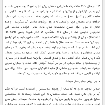
TM در سال ۱۹۶۰ هنگامیکه ماهاریشی ماهش یوگی آنرا به آمریکا برد، عمومی شد. در
این زمان, گزارشهایی از یوگیها و استادان مدیتیشن هندی که قادر به دگرگونی در
حالات آگاهی و کنترل اعمال بدن مانند فشارخون بودند، به غرب رسید. این موارد
جرقهای برای محققان غربی و کسانی که بر روی روشهای سلامتی کار میکردند – و عده
زیادی از مردم -برای شروع تحقیقات درباره عامل نهانی افزایش سلامتی این
تکنیکهای قدیمی شد. در سال ۱۹۷۵ هنگامی که دکتر هربرت بنسن (Herbert
Benson) ، یکی از پزشکان پرآوازه دانشگاه هاروارد، کتاب مشهور خود به نام “پاسخ
آرمیدگی” (Relaxation Response) را منتشر کرد, اعتماد به این تکنیکها بیشتر شد.
این کتاب نشان میداد که مدیتیشن چگونه توانسته به درمان فشارخون بالا، دردهای
مزمن، بیخوابی و بسیاری از بیماریهای جسمی کمک کند. امروزه مدیتیشن بعنوان
یک درمان کمکی برای کاهش درد و کنترل استرس پذیرفته شده است و در بسیاری
از بیمارستانها و مراکز درمانی در سراسر آمریکا آموزش داده شده، با بیماران تمرین
میشود. مدیتیشن همچنین بخشی از سایر تکنیکهای ذهن- بدن مانند یوگا، چی
گونگ و تایچی میباشد که در سالهای اخیر در آمریکا محبوبیت پیداکردهاند.
● این روش چطور عمل میکند؟
چندان تفاوتی ندارد که کدامیک از روشهای مدیتیشن را استفاده کنید, چرا که تاثیر
آنها بر روی بدن شبیه هم است. محققان به این نتیجه رسیده‌اند كه مدیتیشن
سطح هورمون استرس را پایین می‌آورد و در نتیجه به سلامت سیستم ایمنی بدن
كمك می‌كند. در حقیقت نشان داده شده كه مدیتیشن با كاهش سطح هورمونهایی