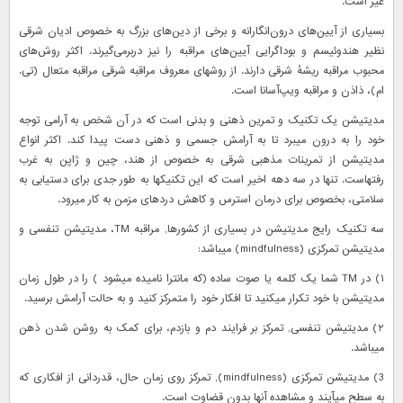
غیر است.
بسیاری از آیین‌های درون‌انگارانه و برخی از دین‌های بزرگ به خصوص ادیان شرقی
نظیر هندوئیسم و بوداگرایی آیین‌های مراقبه را نیز دربرمی‌گیرند. اکثر روش‌های
محبوب مراقبه ریشهٔ شرقی دارند. از روشهای معروف مراقبه شرقی مراقبه متعال (تی.
ام)، ذاذن و مراقبه ویپ‌آسانا است.
مدیتیشن یک تکنیک و تمرین ذهنی و بدنی است که در آن شخص به آرامی توجه
خود را به درون میبرد تا به آرامش جسمی و ذهنی دست پیدا کند. اکثر انواع
مدیتیشن از تمرینات مذهبی شرقی به خصوص از هند، چین و ژاپن به غرب
رفتهاست. تنها در سه دهه اخیر است که این تکنیکها به طور جدی برای دستیابی به
سلامتی، بخصوص برای درمان استرس و کاهش دردهای مزمن به کار میرود.
سه تکنیک رایج مدیتیشن در بسیاری از کشورها, مراقبه TM، مدیتیشن تنفسی و
مدیتیشن تمرکزی (mindfulness) میباشد:
۱) در TM شما یک کلمه یا صوت ساده (که مانترا نامیده میشود ) را در طول زمان
مدیتیشن با خود تکرار میکنید تا افکار خود را متمرکز کنید و به حالت آرامش برسید.
۲) مدیتیشن تنفسی, تمرکز بر فرایند دم و بازدم، برای کمک به روشن شدن ذهن
میباشد.
3) مدیتیشن تمرکزی (mindfulness), تمرکز روی زمان حال، قدردانی از افکاری که
به سطح میآیند و مشاهده آنها بدون قضاوت است.