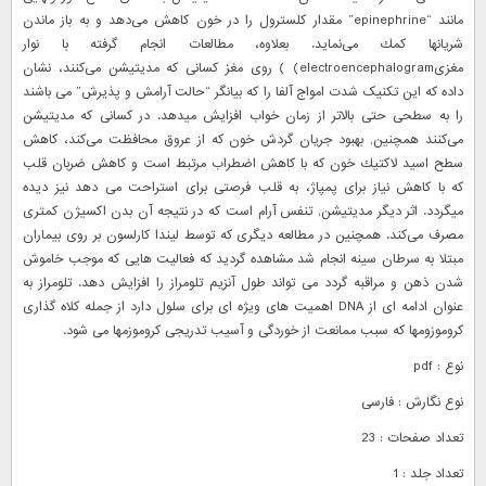
مانند “epinephrine” مقدار كلسترول را در خون كاهش می‌دهد و به باز ماندن
شریانها كمك می‌نماید. بعلاوه، مطالعات انجام گرفته با نوار
مغزیelectroencephalogram) ) روی مغز كسانی كه مدیتیشن می‌كنند، نشان
داده که این تکنیک شدت امواج آلفا را که بیانگر “حالت آرامش و پذیرش” می باشند
را به سطحی حتی بالاتر از زمان خواب افزایش میدهد. در كسانی كه مدیتیشن
می‌كنند همچنین, بهبود جریان گردش خون كه از عروق محافظت می‌كند، كاهش
سطح اسید لاكتیك خون كه با کاهش اضطراب مرتبط است و كاهش ضربان قلب
كه با کاهش نیاز برای پمپاژ، به قلب فرصتی برای استراحت می دهد نیز دیده
میگردد. اثر دیگر مدیتیشن, تنفس آرام است كه در نتیجه آن بدن اكسیژن كمتری
مصرف می‌كند. همچنین در مطالعه دیگری که توسط لیندا کارلسون بر روی بیماران
مبتلا به سرطان سینه انجام شد مشاهده گردید که فعالیت هایی که موجب خاموش
شدن ذهن و مراقبه گردد می تواند طول آنزیم تلومراز را افزایش دهد. تلومراز به
عنوان ادامه ای از DNA اهمیت های ويژه ای برای سلول دارد از جمله کلاه گذاری
کروموزومها که سبب ممانعت از خوردگی و آسیب تدریجی کروموزمها می شود.
نوع : pdf
نوع نگارش : فارسی
تعداد صفحات : 23
تعداد جلد : 1