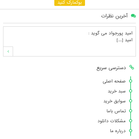
بوکمارک کنید
آخرین نظرات
امید پورجواد
می گوید :
امید [...]
محمدشهنوازی
می گوید :
دسترسی سریع
سلام بنده محمد شهنوازی فقط بوسیله ا [...]
صفحه اصلی
سبد خرید
محمد
می گوید :
سوابق خرید
سلام تعداد کتاب۶در سایت زیاد نیست [...]
تماس باما
مشکلات دانلود
درباره ما
هانیه عسگری
می گوید :