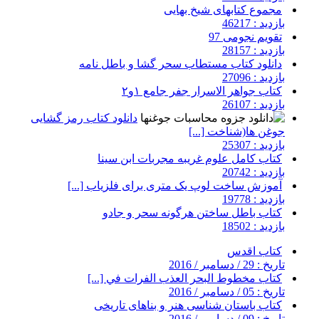
مجموع کتابهای شیخ بهایی
بازدید : 46217
تقویم نجومی 97
بازدید : 28157
دانلود کتاب مستطاب سحر گشا و باطل نامه
بازدید : 27096
کتاب جواهر الاسرار جفر جامع ۱و۲
بازدید : 26107
دانلود کتاب رمز گشایی
جوغن ها(شناخت [...]
بازدید : 25307
کتاب کامل علوم غریبه مجربات ابن سینا
بازدید : 20742
آموزش ساخت لوپ یک متری برای فلزیاب [...]
بازدید : 19778
کتاب باطل ساختن هرگونه سحر و جادو
بازدید : 18502
کتاب اقدس
تاریخ : 29 / دسامبر / 2016
کتاب مخطوط البحر العذب الفرات في [...]
تاریخ : 05 / دسامبر / 2016
کتاب باستان شناسی هنر و بناهای تاریخی
تاریخ : 09 / دسامبر / 2016