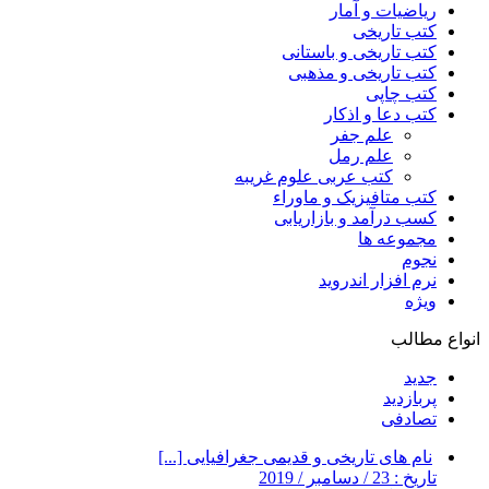
ریاضیات و آمار
کتب تاریخی
کتب تاریخی و باستانی
کتب تاریخی و مذهبی
کتب چاپی
کتب دعا و اذکار
علم جفر
علم رمل
کتب عربی علوم غریبه
کتب متافیزیک و ماوراء
کسب درآمد و بازاریابی
مجموعه ها
نجوم
نرم افزار اندروید
ویژه
انواع مطالب
جدید
پربازدید
تصادفی
نام های تاریخی و قدیمی جغرافیایی [...]
تاریخ : 23 / دسامبر / 2019