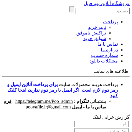
فروشگاه آنلاین پویا فایل
پرداخت
تایید خرید
تراکنش ناموفق
سوابق خرید
تماس با ما
درباره ما
شماره حساب
مشکلات دانلود
اطلاعیه های سایت
پرداخت هزینه محصولات سایت
برای پرداخت آنلاین ایمیل و
رمز دوم لازم است. اگر ایمیل یا رمز دوم ندارید،
اینجا کلیک
کنید
پشتیبانی
تلگرام :
https://telegram.me/Poo_admin
-
فرم
تماس با ما
-
ایمیل
pooyafile.ir@gmail.com
گزارش خرابی لینک