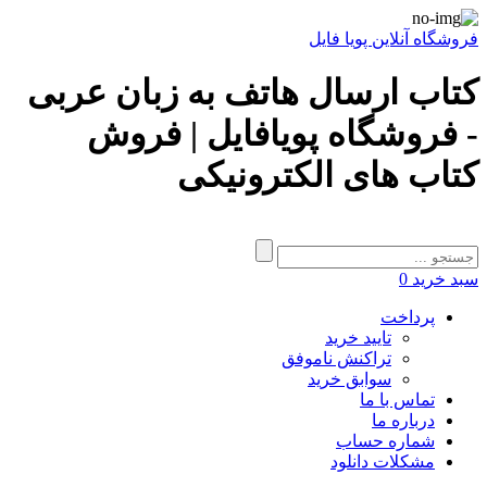
فروشگاه آنلاین پویا فایل
کتاب ارسال هاتف به زبان عربی
- فروشگاه پویافایل | فروش
کتاب های الکترونیکی
سبد خرید
0
پرداخت
تایید خرید
تراکنش ناموفق
سوابق خرید
تماس با ما
درباره ما
شماره حساب
مشکلات دانلود