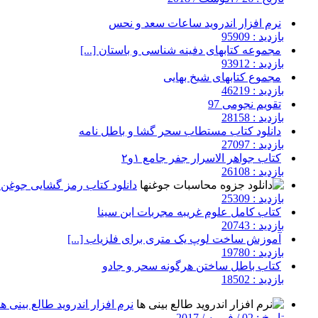
نرم افزار اندروید ساعات سعد و نحس
بازدید : 95909
مجموعه کتابهای دفینه شناسی و باستان [...]
بازدید : 93912
مجموع کتابهای شیخ بهایی
بازدید : 46219
تقویم نجومی 97
بازدید : 28158
دانلود کتاب مستطاب سحر گشا و باطل نامه
بازدید : 27097
کتاب جواهر الاسرار جفر جامع ۱و۲
بازدید : 26108
دانلود کتاب رمز گشایی جوغن ه
بازدید : 25309
کتاب کامل علوم غریبه مجربات ابن سینا
بازدید : 20743
آموزش ساخت لوپ یک متری برای فلزیاب [...]
بازدید : 19780
کتاب باطل ساختن هرگونه سحر و جادو
بازدید : 18502
نرم افزار اندروید طالع بینی ها
تاریخ : 02 / فوریه / 2017