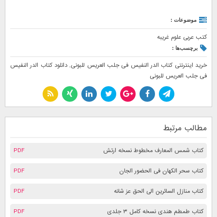
موضوعات :
کتب عربی علوم غریبه
برچسب‌ها :
خرید اینترنتی کتاب الدر النفيس فى جلب العريس للبونى
,
دانلود کتاب الدر النفيس
فى جلب العريس للبونى
مطالب مرتبط
کتاب شمس المعارف مخطوط نسخه ارتش
PDF
کتاب سحر الکهان فی الحضور الجان
PDF
کتاب منازل السائرین الی الحق عز شانه
PDF
کتاب طمطم هندی نسخه کامل ۳ جلدی
PDF