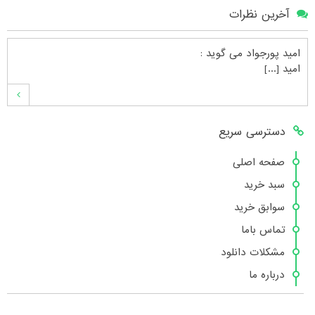
آخرین نظرات
امید پورجواد
می گوید :
امید [...]
محمدشهنوازی
می گوید :
دسترسی سریع
سلام بنده محمد شهنوازی فقط بوسیله ا [...]
صفحه اصلی
سبد خرید
محمد
می گوید :
سوابق خرید
سلام تعداد کتاب۶در سایت زیاد نیست [...]
تماس باما
مشکلات دانلود
درباره ما
هانیه عسگری
می گوید :
بسیار عالی [...]