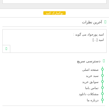
بوکمارک کنید
آخرین نظرات
امید پورجواد
می گوید :
امید [...]
محمدشهنوازی
می گوید :
دسترسی سریع
سلام بنده محمد شهنوازی فقط بوسیله ا [...]
صفحه اصلی
سبد خرید
سوابق خرید
محمد
می گوید :
تماس باما
سلام تعداد کتاب۶در سایت زیاد نیست [...]
مشکلات دانلود
درباره ما