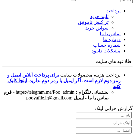
پرداخت
تایید خرید
تراکنش ناموفق
سوابق خرید
تماس با ما
درباره ما
شماره حساب
مشکلات دانلود
اطلاعیه های سایت
پرداخت هزینه محصولات سایت
برای پرداخت آنلاین ایمیل و
رمز دوم لازم است. اگر ایمیل یا رمز دوم ندارید،
اینجا کلیک
کنید
پشتیبانی
تلگرام :
https://telegram.me/Poo_admin
-
فرم
تماس با ما
-
ایمیل
pooyafile.ir@gmail.com
گزارش خرابی لینک