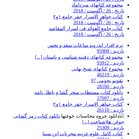
مجموعه کتابهای میرداماد
تاریخ : 26 / آگوست / 2018
کتاب جواهر الاسرار جفر جامع ۱و۲
تاریخ : 26 / آگوست / 2018
کتاب جامع الفوائد فی اسرار المقاصد
تاریخ : 26 / آگوست / 2018
نرم افزار اندروید ساعات سعد و نحس
بازدید : 95909
مجموعه کتابهای دفینه شناسی و باستان [...]
بازدید : 93912
مجموع کتابهای شیخ بهایی
بازدید : 46219
تقویم نجومی 97
بازدید : 28160
دانلود کتاب مستطاب سحر گشا و باطل نامه
بازدید : 27097
کتاب جواهر الاسرار جفر جامع ۱و۲
بازدید : 26110
دانلود کتاب رمز گشایی
جوغن ها(شناخت [...]
بازدید : 25309
کتاب کامل علوم غریبه مجربات ابن سینا