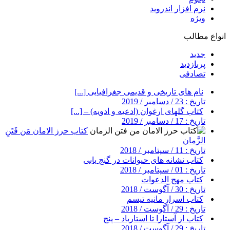
نرم افزار اندروید
ویژه
انواع مطالب
جدید
پربازدید
تصادفی
نام های تاریخی و قدیمی جغرافیایی [...]
تاریخ : 23 / دسامبر / 2019
کتاب گلهای ارغوان (ادعیه و ادویه) – [...]
تاریخ : 17 / دسامبر / 2019
کتاب حرز الامان مَن فَتَنِ
الزَّمان
تاریخ : 11 / سپتامبر / 2018
کتاب نشانه های حیوانات در گنج یابی
تاریخ : 01 / سپتامبر / 2018
کتاب مهج الدعوات
تاریخ : 30 / آگوست / 2018
کتاب اسرار مانیه تیسم
تاریخ : 29 / آگوست / 2018
کتاب از آستارا تا استارباد – پنج
تاریخ : 29 / آگوست / 2018