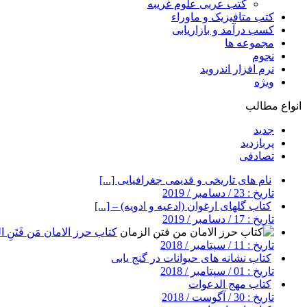
کتب عربی علوم غریبه
کتب متافیزیک و ماوراء
کسب درآمد و بازاریابی
مجموعه ها
نجوم
نرم افزار اندروید
ویژه
انواع مطالب
جدید
پربازدید
تصادفی
نام های تاریخی و قدیمی جغرافیایی [...]
تاریخ : 23 / دسامبر / 2019
کتاب گلهای ارغوان (ادعیه و ادویه) – [...]
تاریخ : 17 / دسامبر / 2019
کتاب حرز الامان مَن فَتَنِ ال
تاریخ : 11 / سپتامبر / 2018
کتاب نشانه های حیوانات در گنج یابی
تاریخ : 01 / سپتامبر / 2018
کتاب مهج الدعوات
تاریخ : 30 / آگوست / 2018