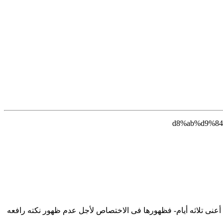
بر- أعنی تلاثه أیام- فظهورها فی الاختصاص لأجل عدم ظهور نکته رافعه