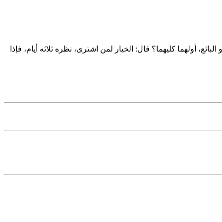
ائع، أولهما کلیهما؟ قال: الخیار لمن اشتری، نظره ثلاثه أیام، فإذا