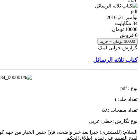
pdf
نوامبر 21, 2016
34 مگابایت
10000 تومان
0 فروش
10000 تومان – خرید
گزارش خرابی لینک
کتاب ثلاثه الرسائل
نوع : pdf
تعداد جلد: ۱
تعداد صفحات :۵۸
نوع نگارش :خطی عربی
السلام: (للمشتری) خبرا بعد خبر واضحه، فإنّ جنس الخیار من جهه کون ا
لقبح التقیید علی تقدیر إطلاق الحکم.