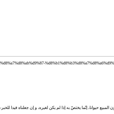
لمبیع حیوانا، إنّما یختصّ به إذا لم یکن لغیره، و إن جعلناه فیدا للخ