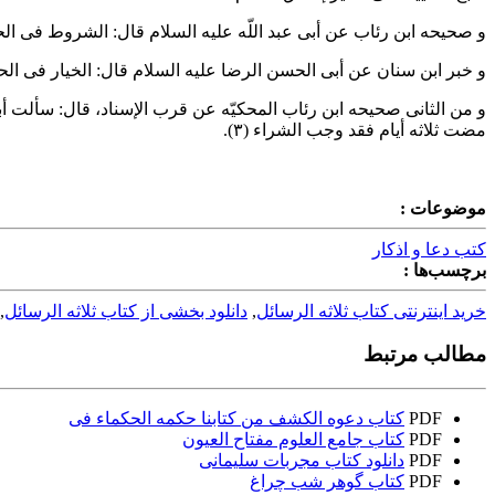
و صحیحه ابن رئاب عن أبی عبد اللّه علیه السلام قال: الشروط فی الح
و خبر ابن سنان عن أبی الحسن الرضا علیه السلام قال: الخیار فی الحی
و من الثانی صحیحه ابن رئاب المحکیّه عن قرب الإسناد، قال: سألت أبا ع
مضت ثلاثه أیام فقد وجب الشراء
(۳)
.
موضوعات :
کتب دعا و اذکار
برچسب‌ها :
خرید اینترنتی کتاب ثلاثه الرسائل
,
دانلود بخشی از کتاب ثلاثه الرسائل
,
مطالب مرتبط
PDF
کتاب دعوه الکشف من کتابنا حکمه الحکماء فى
PDF
کتاب جامع العلوم مفتاح العیون
PDF
دانلود کتاب مجربات سلیمانی
PDF
کتاب گوهر شب چراغ