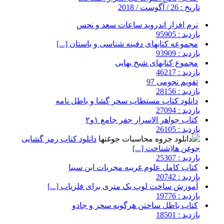
تاریخ : 26 / آگوست / 2018
نرم افزار اندروید ساعات سعد و نحس
بازدید : 95905
مجموعه کتابهای دفینه شناسی و باستان [...]
بازدید : 93909
مجموع کتابهای شیخ بهایی
بازدید : 46217
تقویم نجومی 97
بازدید : 28156
دانلود کتاب مستطاب سحر گشا و باطل نامه
بازدید : 27094
کتاب جواهر الاسرار جفر جامع ۱و۲
بازدید : 26105
دانلود کتاب رمز گشایی
جوغن ها(شناخت [...]
بازدید : 25307
کتاب کامل علوم غریبه مجربات ابن سینا
بازدید : 20742
آموزش ساخت لوپ یک متری برای فلزیاب [...]
بازدید : 19776
کتاب باطل ساختن هرگونه سحر و جادو
بازدید : 18501