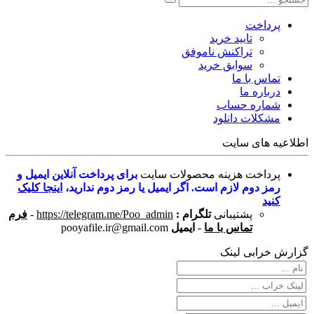
پرداخت
تایید خرید
تراکنش ناموفق
سوابق خرید
تماس با ما
درباره ما
شماره حساب
مشکلات دانلود
اطلاعیه های سایت
پرداخت هزینه محصولات سایت
برای پرداخت آنلاین ایمیل و
رمز دوم لازم است. اگر ایمیل یا رمز دوم ندارید،
اینجا کلیک
کنید
پشتیبانی
تلگرام :
https://telegram.me/Poo_admin
-
فرم
تماس با ما
-
ایمیل
pooyafile.ir@gmail.com
گزارش خرابی لینک