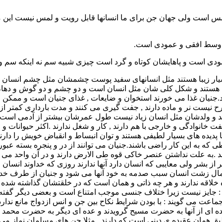
لمس است ولی جهان جن برای ما انسانها قابل رویت و لمس نیست این
سیار زیبا هستند مثل انسانهای سفید پوست چشمشان مثل چشم انسان افق
نها هستند و شکل کلی شان مثل انسان است و دو چشم و دو گوش و دهان 
د.جنیان غذا می خورند استخوان و ضایعات , غذای جنیان است و ممکن اس
 نیست نر و ماده دارند , جفت گیری می کنند و مدت بارداری کمتر از ا
ند و ولدشان مثل انسان زیاد نیست طول عمرشان بیشتر از آدمی است 
ت خانوادگی و خارجی با هم دارند , کار و شغل ندارند .اکثر حیوانات و جا
ها پدیده های بسیار لطیفی هستند و توان انبساط و انقباض خویش را دار
 به این کار راضی باشند.جنیان می توانند از در و پنجره بسته عبور کنن
ند .به علت نداشتن عنصر خاکی قوه طی الارض دارند و در آن واحد می 
تر از بشر ولی معایبی که انسان دارد آنها ندارند روزی که خداوند انسان
اعمال زشت انسان سبب صدمه به خود آنها می شود و جنیان از طرف خدا
 قوه خلاقه ندارند و هر چه ذاتی و همان است که در خلقتشان گذاشته شده
د : جایز نیست زیرا ختلاف جنسی موجب امتناع است و بعضی دیگر گفته اند
ت می گویند : با بودن شرایط نکاح بین جن و انس ازدواج مانع ندارد
ه عده ای از آنها به حضرت مسیح گرویدند و عده ای دیگر به حضرت محمد (
ق همان عقیده ی دینی است که دارند , مثلا جن های مسلمان نماز می خوا