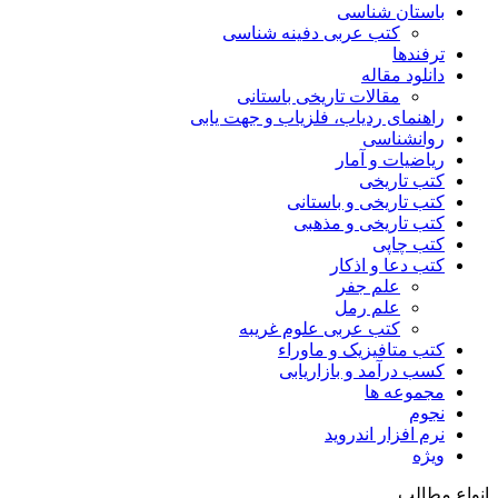
باستان شناسی
کتب عربی دفینه شناسی
ترفندها
دانلود مقاله
مقالات تاریخی باستانی
راهنمای ردیاب، فلزیاب و جهت یابی
روانشناسی
ریاضیات و آمار
کتب تاریخی
کتب تاریخی و باستانی
کتب تاریخی و مذهبی
کتب چاپی
کتب دعا و اذکار
علم جفر
علم رمل
کتب عربی علوم غریبه
کتب متافیزیک و ماوراء
کسب درآمد و بازاریابی
مجموعه ها
نجوم
نرم افزار اندروید
ویژه
انواع مطالب