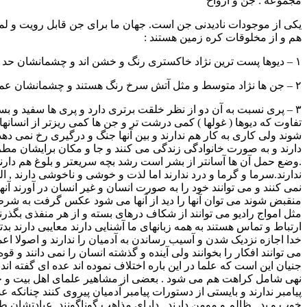
مجموعه : جن و ارواح
یکی از موجودات نادیدنی جن است. جهان ما برای جن قابل رویت و 
هم و از مخلوقات کره زمین هستند :
۱ – دیوها پست ترین نژاد خاکستری رنگ و خشن اند و چشمانشان حد وسط افقی و عمودی است.
۲ – جن ها نژاد متوسط و مثل آتش سرخ رنگ هستند و چشمانشان عمودی است و پاهایشان کوتاه و گرد است چیزی شبیه سم نه اینکه سم واقعی باشد.
۳ – پری نسبت به آن دو از نظر خلقت برتری دارد و پری ها سفید و ب
تفاوت که دیوها ( غولها ) کمی درشت تر و جن ها کمی ریزتر از انسا
شوند ولی کاری به کار هم ندارند و بین آنها جنگ و درگیری رخ نمی ده
دارند و به صورت خانوادگی زندگی می کنند و جا و مکان برایشان مطرح
.وضع حمل آن ها آسانتر از بشر است رشد بچه سریعتر و بلوغ هم دار
ندارند.سرما و گرما و درد ندارند اما لذت و خوشی و ناخوشی دارند , الف
نمی کنند و می توانند خود را به صورت انسان و غیر انسان در آورند آن
منقبض شوند می توان آنها را دید از آنها می شود عکس گرفت به شرطی که
مثل امواج رادیو می توانند از شکاف درهای بسته و از هر منفذی بگذر
ارتباط و تماس هستند به همه زبانهای ما آشنایی دارند معایبی دارند بد
خدا اجازه نزدیک شدن و آسیب رساندن به آدمیان را ندارند و اصولا 
می توانند افکار را بخوانند ولی آینده و گذشته انسان را نمی دانند و
جنیان این است که علما در این باره اختلاف نموده اند عده ای گفته ان
نهی شامل کراهت هم می شود . بعضی از مشاهیر علمای اهل بیت و جماع
پیامبر ندارند و بایستی از دستورات پیامبر آدمیان پیروی کنند چنانک
خوب و بد , ظالم و مومن دارند . دارای مذاهب گوناگونند .عبادتشان طب