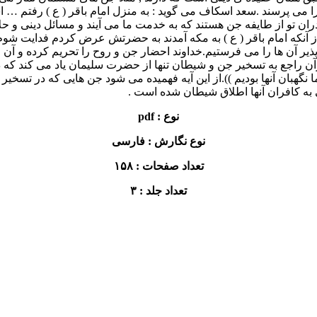
ا می پرسند .سعد اسکاف می گوید : به منزل امام باقر ( ع ) رفتم … اش
رادران تو از طایفه جن هستند که به خدمت ما می آیند و مسائل دینی و ح
 از آنکه امام باقر ( ع ) به مکه آمدند به حضرتش عرض کردم فدایت ش
یر آن ها را می فرستیم.خداوند احضار جن و روح را تحریم کرده و آن را
گهبان آنها بودیم )).از این آیه فهمیده می شود جن هایی که در تسخیر س
 به کافران آنها اطلاق شیطان شده است .
نوع : pdf
نوع نگارش : فارسی
تعداد صفحات : ۱۵۸
تعداد جلد : ۳