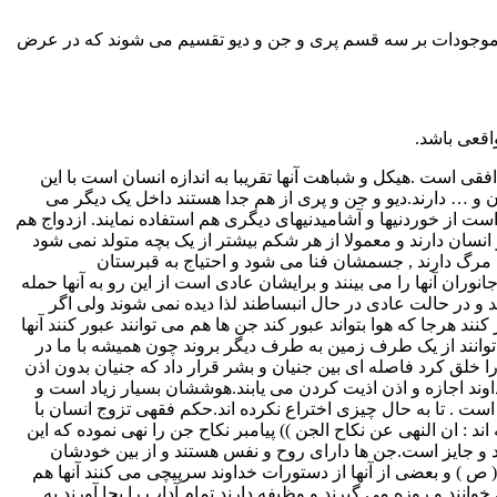
 موجودات بر سه قسم پری و جن و دیو تقسیم می شوند که در عرض
ی است .هیکل و شباهت آنها تقریبا به اندازه انسان است با این
و … دارند.دیو و جن و پری از هم جدا هستند داخل یک دیگر می
ت از خوردنیها و آشامیدنیهای دیگری هم استفاده نمایند. ازدواج هم
نسان دارند و معمولا از هر شکم بیشتر از یک بچه متولد نمی شود
مرگ دارند , جسمشان فنا می شود و احتیاج به قبرستان
نوران آنها را می بینند و برایشان عادی است از این رو به آنها حمله
ند و در حالت عادی در حال انبساطند لذا دیده نمی شوند ولی اگر
د هرجا که هوا بتواند عبور کند جن ها هم می توانند عبور کنند آنها
توانند از یک طرف زمین به طرف دیگر بروند چون همیشه با ما در
 را خلق کرد فاصله ای بین جنیان و بشر قرار داد که جنیان بدون اذن
وند اجازه و اذن اذیت کردن می یابند.هوششان بسیار زیاد است و
 است . تا به حال چیزی اختراع نکرده اند.حکم فقهی تزوج انسان با
 : ان النهی عن نکاح الجن )) پیامبر نکاح جن را نهی نموده که این
 و جایز است.جن ها دارای روح و نفس هستند و از بین خودشان
 ص ) و بعضی از آنها از دستورات خداوند سرپیچی می کنند آنها هم
نند و روزه می گیرند و وظیفه دارند تمام آداب را بجا آورند به