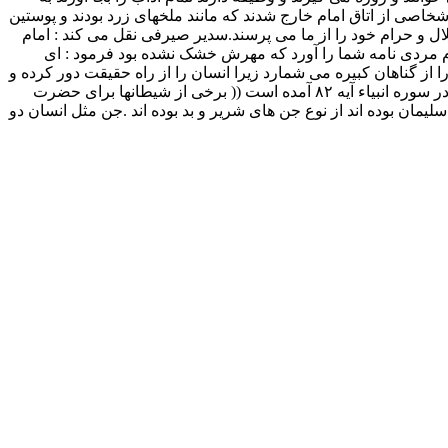
خاصی از اتاق امام خارج شدند که مانند ملخهای زرد بودند و پوستین
لال و حرام خود را از ما می پرسند.سدیر صیرفی نقل می کند : امام
وم مردی نامه شما را آورد که مهرش خشک نشده بود فرمود : ای
 از گناهان کبیره می شمارد زیرا انسان را از راه حقیقت دور کرده و
به عیادت شیطان وادار می کند و سرانجام او را تباه خواهد ساخت. قرآن راجع به تسخیر جن و شیطان تنها از حضرت سلیمان یاد می کند که در سوره انبیاء آیه ۸۲ آمده است (( برخی از شیطانها برای حضرت
لیمان بوده اند از نوع جن های شریر و بد بوده اند .جن مثل انسان دو