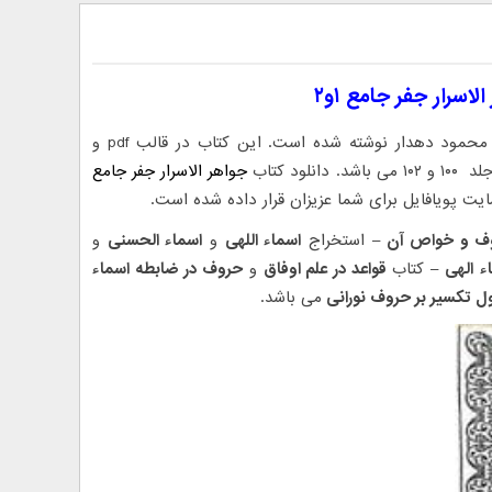
اسرار جفر جامع ۱و۲
و دو توسط محمود دهدار نوشته شده است. این کتاب در قالب pdf و
ود کتاب
جواهر الاسرار جفر جامع
سایت پویافایل برای شما عزیزان قرار داده شده است.
ف و خواص آن
– استخراج
اسماء اللهی
و
اسماء الحسنی
و
ء
الهی
– کتاب
قواعد در علم اوفاق
و
حروف در ضابطه اسماء
 تکسیر بر حروف نورانی
می باشد.