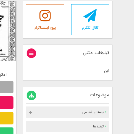
کانال تلگرام
پیج اینستاگرام
تبلیغات متنی
این
امتیاز 3
موضوعات
باستان شناسی
0
ترفندها