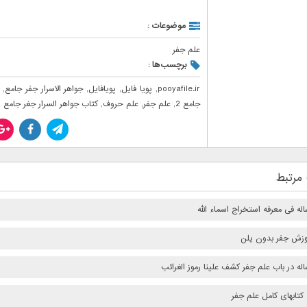
موضوعات :
علم جفر
برچسب‌ها :
pooyafile.ir
,
پویا فایل
,
پویافایل
,
جواهر الاسرار جفر جامع
,
جامع 2
,
علم جفر
,
علم حروف
,
کتاب جواهر السرار جغر جامع 1و2
مرتبط
له فی معرفه استخراج اسماء الله
وزش جفر بدون یلن
له در باب علم جفر کشف علینا رموز الغرائب
کتابهای کامل علم جفر