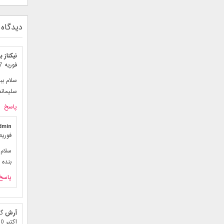
دیدگاه 
نیکناز 
فوریه 17, 2017 در 6:37 ب.ظ
سلام بب
سلیمانم
پاسخ
dmin
فوریه 22, 2017 در :43
سلام
بنده 
پاسخ
آرش
گ
اکتبر 10, 2018 در 11:16 ق.ظ