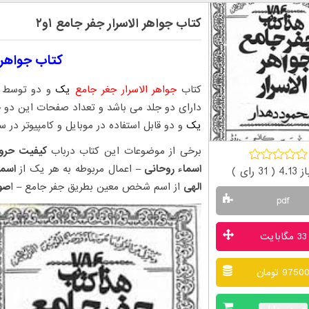
کتاب جواهر الاسرار جفر جامع ۱و۲
کتاب جواهر ال
کتاب
جواهر الاسرار جغر جامع
یک
دارای دو جلد می باشد و تعداد صفحات این دو جلد ۱۰۰ و ۱۰۲ می باشد. دانل
یک
و دو قابل استفاده در موبایل و کامپیوتر در 
برخی از موضوعات این کتاب درباب
کیفیت حرو
اسماء روحانی
– اعمال مربوطه به هر یک از
اسما
4.1 (
31
رای )
الهی
از اسم شخص معین بطریق جفر جامع – ا
صول
pdf
33 مگابایت
9750 تومان
خرید و دانلود