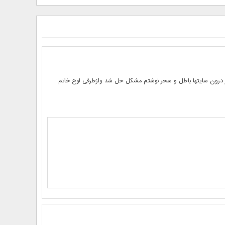
از درون سایتها باطل و سحر نوشتم مشکل حل شد وازطرفی لوح خاتم