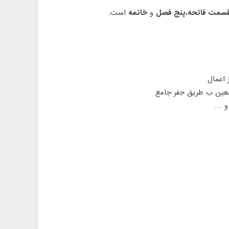
سمت فاتحه
،
پنج فصل
و
خاتمه
است.
 اعمال
عین ب طریق جفر جامع
 و …