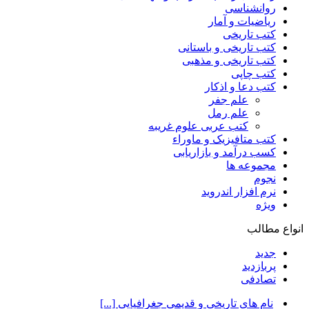
روانشناسی
ریاضیات و آمار
کتب تاریخی
کتب تاریخی و باستانی
کتب تاریخی و مذهبی
کتب چاپی
کتب دعا و اذکار
علم جفر
علم رمل
کتب عربی علوم غریبه
کتب متافیزیک و ماوراء
کسب درآمد و بازاریابی
مجموعه ها
نجوم
نرم افزار اندروید
ویژه
انواع مطالب
جدید
پربازدید
تصادفی
نام های تاریخی و قدیمی جغرافیایی [...]