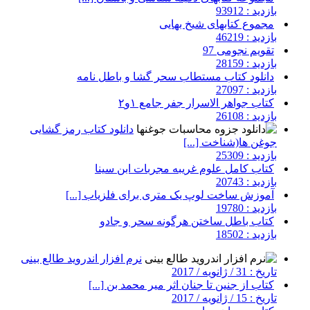
بازدید : 93912
مجموع کتابهای شیخ بهایی
بازدید : 46219
تقویم نجومی 97
بازدید : 28159
دانلود کتاب مستطاب سحر گشا و باطل نامه
بازدید : 27097
کتاب جواهر الاسرار جفر جامع ۱و۲
بازدید : 26108
دانلود کتاب رمز گشایی
جوغن ها(شناخت [...]
بازدید : 25309
کتاب کامل علوم غریبه مجربات ابن سینا
بازدید : 20743
آموزش ساخت لوپ یک متری برای فلزیاب [...]
بازدید : 19780
کتاب باطل ساختن هرگونه سحر و جادو
بازدید : 18502
نرم افزار اندروید طالع بینی
تاریخ : 31 / ژانویه / 2017
کتاب از جنین تا جنان اثر میر محمد بن [...]
تاریخ : 15 / ژانویه / 2017