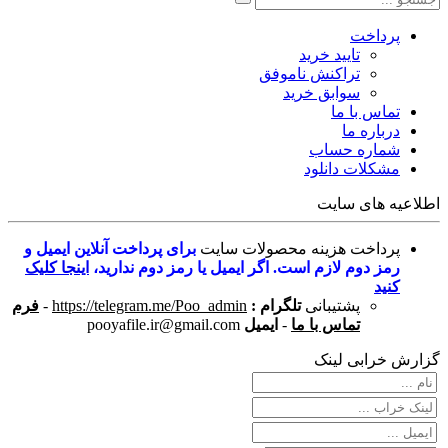
پرداخت
تایید خرید
تراکنش ناموفق
سوابق خرید
تماس با ما
درباره ما
شماره حساب
مشکلات دانلود
اطلاعیه های سایت
پرداخت هزینه محصولات سایت
برای پرداخت آنلاین ایمیل و
رمز دوم لازم است. اگر ایمیل یا رمز دوم ندارید،
اینجا کلیک
کنید
پشتیبانی
تلگرام :
https://telegram.me/Poo_admin
-
فرم
تماس با ما
-
ایمیل
pooyafile.ir@gmail.com
گزارش خرابی لینک