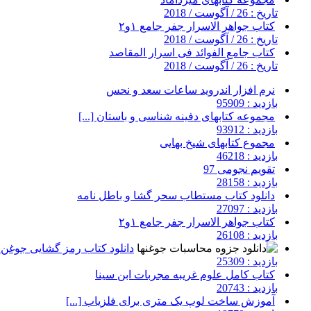
تاریخ : 26 / آگوست / 2018
کتاب جواهر الاسرار جفر جامع ۱و۲
تاریخ : 26 / آگوست / 2018
کتاب جامع الفوائد فی اسرار المقاصد
تاریخ : 26 / آگوست / 2018
نرم افزار اندروید ساعات سعد و نحس
بازدید : 95909
مجموعه کتابهای دفینه شناسی و باستان [...]
بازدید : 93912
مجموع کتابهای شیخ بهایی
بازدید : 46218
تقویم نجومی 97
بازدید : 28158
دانلود کتاب مستطاب سحر گشا و باطل نامه
بازدید : 27097
کتاب جواهر الاسرار جفر جامع ۱و۲
بازدید : 26108
دانلود کتاب رمز گشایی جوغن ه
بازدید : 25309
کتاب کامل علوم غریبه مجربات ابن سینا
بازدید : 20743
آموزش ساخت لوپ یک متری برای فلزیاب [...]