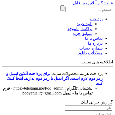
فروشگاه آنلاین پویا فایل
پرداخت
تایید خرید
تراکنش ناموفق
سوابق خرید
تماس با ما
درباره ما
شماره حساب
مشکلات دانلود
اطلاعیه های سایت
پرداخت هزینه محصولات سایت
برای پرداخت آنلاین ایمیل و
رمز دوم لازم است. اگر ایمیل یا رمز دوم ندارید،
اینجا کلیک
کنید
پشتیبانی
تلگرام :
https://telegram.me/Poo_admin
-
فرم
تماس با ما
-
ایمیل
pooyafile.ir@gmail.com
گزارش خرابی لینک