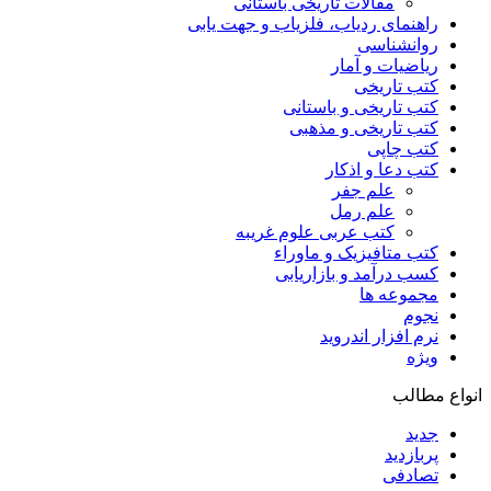
مقالات تاریخی باستانی
راهنمای ردیاب، فلزیاب و جهت یابی
روانشناسی
ریاضیات و آمار
کتب تاریخی
کتب تاریخی و باستانی
کتب تاریخی و مذهبی
کتب چاپی
کتب دعا و اذکار
علم جفر
علم رمل
کتب عربی علوم غریبه
کتب متافیزیک و ماوراء
کسب درآمد و بازاریابی
مجموعه ها
نجوم
نرم افزار اندروید
ویژه
انواع مطالب
جدید
پربازدید
تصادفی