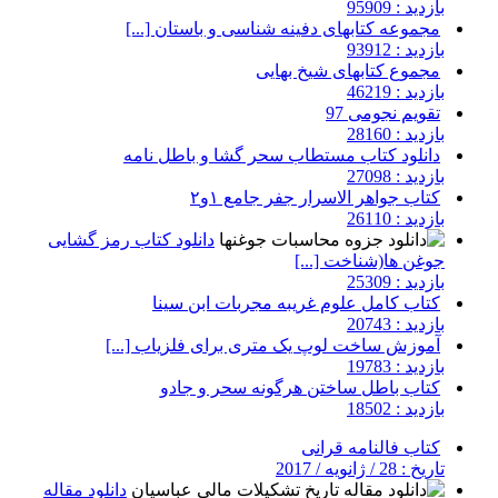
بازدید : 95909
مجموعه کتابهای دفینه شناسی و باستان [...]
بازدید : 93912
مجموع کتابهای شیخ بهایی
بازدید : 46219
تقویم نجومی 97
بازدید : 28160
دانلود کتاب مستطاب سحر گشا و باطل نامه
بازدید : 27098
کتاب جواهر الاسرار جفر جامع ۱و۲
بازدید : 26110
دانلود کتاب رمز گشایی
جوغن ها(شناخت [...]
بازدید : 25309
کتاب کامل علوم غریبه مجربات ابن سینا
بازدید : 20743
آموزش ساخت لوپ یک متری برای فلزیاب [...]
بازدید : 19783
کتاب باطل ساختن هرگونه سحر و جادو
بازدید : 18502
کتاب فالنامه قرانی
تاریخ : 28 / ژانویه / 2017
دانلود مقاله