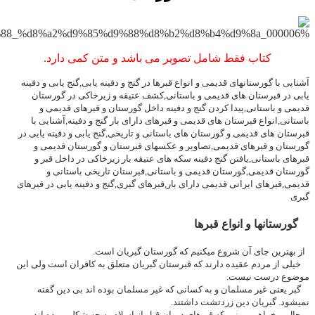
کتاب فقط شامل تصویر می باشد و متن کمی دارد.
آشنایی با گورستانهای قدیمی و انواع قبرها در گنج و دفینه یابی,گنج یابی و دفینه
یابی در قبرستان های قدیمی و باستانی,کشف عتیقه و زیرخاکی در گورستان
قدیمی و باستانی,پیدا کردن گنج و دفینه داخل گورستان و قبرهای قدیمی و
باستانی,انواع قبرستان های قدیمی و قبرهای دارای بار گنج و دفینه,آشنایی با
قبرستان های قدیمی و گورستان های باستانی و تاریخی,گنج یابی و دفینه یابی در
گورستان و قبرهای قدیمی,تصاویر و عکسهای قبرستان و گورستان قدیمی و
قبرهای باستانی,یافتن گنج دفینه سکه های عتیقه بار زیرخاکی در داخل قبر و
گورستان قدیمی,گورستان قدیمی و باستانی,قبرستان تاریخی باستانی و
قدیمی,قبرهای ایرانی قدیمی دارای بار,قبرهای گبری,گنج و دفینه یابی در قبرهای
گبری
گورستانها و انواع قبرها
از بهترین جای آن شروع میکنیم که گورستان گبریان است.
خیلی از مردم عقیده دارند که قبرستان گبریان متعلق به کافران است ولی این
موضوع درست نیست.
گبر یعنی غیر مسلمان و به کسانی که غیر مسلمان بوده اند بی دین گفته
نمیشود. گبریان دین زردتشت داشتند.
حال میخواهیم ببینیم که قبرهای دوران قبل از اسلام به چه شکلی بوده اند و