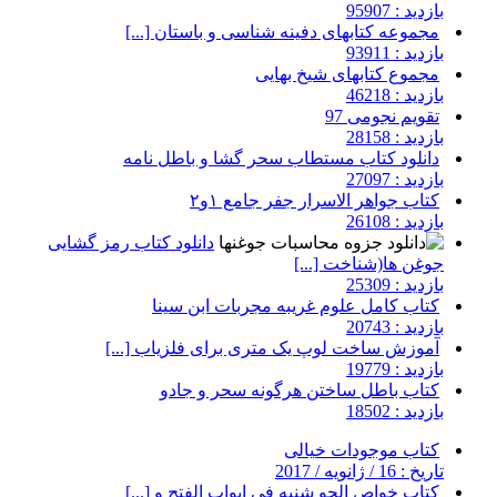
بازدید : 95907
مجموعه کتابهای دفینه شناسی و باستان [...]
بازدید : 93911
مجموع کتابهای شیخ بهایی
بازدید : 46218
تقویم نجومی 97
بازدید : 28158
دانلود کتاب مستطاب سحر گشا و باطل نامه
بازدید : 27097
کتاب جواهر الاسرار جفر جامع ۱و۲
بازدید : 26108
دانلود کتاب رمز گشایی
جوغن ها(شناخت [...]
بازدید : 25309
کتاب کامل علوم غریبه مجربات ابن سینا
بازدید : 20743
آموزش ساخت لوپ یک متری برای فلزیاب [...]
بازدید : 19779
کتاب باطل ساختن هرگونه سحر و جادو
بازدید : 18502
کتاب موجودات خیالی
تاریخ : 16 / ژانویه / 2017
کتاب خواص الجو شنیه فی ابواب الفتح و [...]