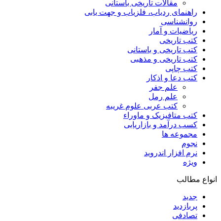
مقالات تاریخی باستانی
راهنمای ردیاب، فلزیاب و جهت یابی
روانشناسی
ریاضیات و آمار
کتب تاریخی
کتب تاریخی و باستانی
کتب تاریخی و مذهبی
کتب چاپی
کتب دعا و اذکار
علم جفر
علم رمل
کتب عربی علوم غریبه
کتب متافیزیک و ماوراء
کسب درآمد و بازاریابی
مجموعه ها
نجوم
نرم افزار اندروید
ویژه
انواع مطالب
جدید
پربازدید
تصادفی