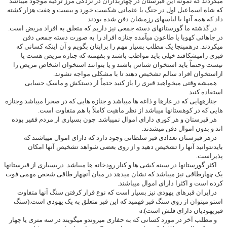
میکردند که نمونه این قبرستان در چهاربداران در نزدکی مرز ترکیه موجود میباشد
که شاه اسماعیل اول در جنگ با عثمانی شکست خورد و بیست و هفت هزار کشته
داد که همه آنها با لباسهای رزمشان دفن شده بودند.
در گذشته ما گورستانهای دسته جمعی نیز داریم که متعلق به افراد مریض است.
در جاهائی کهوبا یا طاعون میآمده جنازه افراد را به صورت دسته جمعی دفن
میکردند. درهمینجا یک مطلب بسیار مهم را برایتان بگویم و آن اینکه کسانی که
قبری رامیشکافند خیلی باید مواظب باشند و بفهمنه که جنازه مریض هست یا
نیست وحتماٌ باید استخوان شناس باشند و یا بتوانند استخوان اشخاص مریض را
ازاستخوان افراد سالم تشخیص دهند تا با مشکلی مواجه نشوند.
همیشه وقتی میخواهید قبری را باز کنید حتماٌ از دستکش و ماسک حسابی
استفاده کنید.
جنازههایی که در غارها و ذاغه ها میباشد و جنازه هایی که در صحرا میباشد وجنازه
هایی که در کوهستانها میباشد از نظر ماهیت کاملاٌ با هم متفاوت است.
هر قبرستان و هر کوری دارای اموال نمیباشد. چون بسیاری از مردم فقیر بوده
اند و بدون اموال دفن میشدند.
درهر قبرستان تعدادی قبر سلطانی وجود دارد که دارای اموال میباشند که
بایدنتوانید آنها را تشخیص دهید و از روی بعضی شواهد تشخیص آنها امکان
پذیراست.
اکثر گورستانها در سینه کشی ها و کنار رودخانه ها میباشد. دربسیاری از قبرستانها
یک چهارطاقی نیز میباشد که نشان میدهد در میان آنچهار طاقی شخص مهمی فوت
کرده است و اکثرا دارای اموال میباشند.
درایران قبرهای یهودی نیز بسیار است که نوع قرار کرفتن سنگ آنها متفاوت
استو میتوان از روی سنگ قبر فهمید که این قبر متعلق به یک یهودی است.(سنگ
قبریهودیان دارای فلش است).a
و مطلب آخر در مورد کسانی که به حفاری میروندو میگویند در سه متری یا چهار