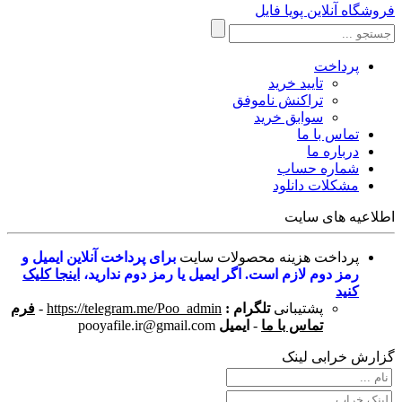
فروشگاه آنلاین پویا فایل
پرداخت
تایید خرید
تراکنش ناموفق
سوابق خرید
تماس با ما
درباره ما
شماره حساب
مشکلات دانلود
اطلاعیه های سایت
پرداخت هزینه محصولات سایت
برای پرداخت آنلاین ایمیل و
رمز دوم لازم است. اگر ایمیل یا رمز دوم ندارید،
اینجا کلیک
کنید
پشتیبانی
تلگرام :
https://telegram.me/Poo_admin
-
فرم
تماس با ما
-
ایمیل
pooyafile.ir@gmail.com
گزارش خرابی لینک