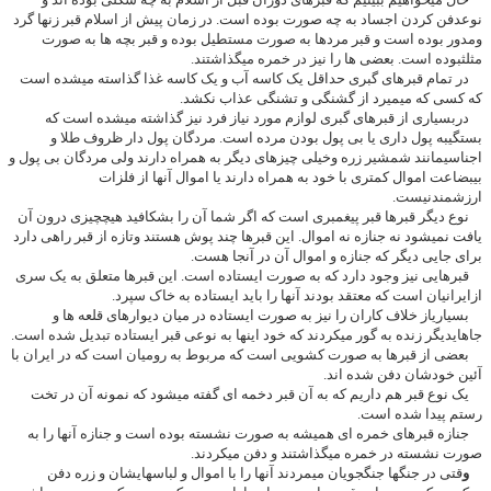
نوعدفن کردن اجساد به چه صورت بوده است. در زمان پیش از اسلام قبر زنها گرد
ومدور بوده است و قبر مردها به صورت مستطیل بوده و قبر بچه ها به صورت
مثلثبوده است. بعضی ها را نیز در خمره میگذاشتند.
در تمام قبرهای گبری حداقل یک کاسه آب و یک کاسه غذا گذاسته میشده است
که کسی که میمیرد از گشنگی و تشنگی عذاب نکشد.
دربسیاری از قبرهای گبری لوازم مورد نیاز فرد نیز گذاشته میشده است که
بستگیبه پول داری یا بی پول بودن مرده است. مردگان پول دار ظروف طلا و
اجناسیمانند شمشیر زره وخیلی چیزهای دیگر به همراه دارند ولی مردگان بی پول و
بیبضاعت اموال کمتری با خود به همراه دارند یا اموال آنها از فلزات
ارزشمندنیست.
نوع دیگر قبرها قبر پیغمبری است که اگر شما آن را بشکافید هیچچیزی درون آن
یافت نمیشود نه جنازه نه اموال. این قبرها چند پوش هستند وتازه از قبر راهی دارد
برای جایی دیگر که جنازه و اموال آن در آنجا هست.
قبرهایی نیز وجود دارد که به صورت ایستاده است. این قبرها متعلق به یک سری
ازایرانیان است که معتقد بودند آنها را باید ایستاده به خاک سپرد.
بسیاریاز خلاف کاران را نیز به صورت ایستاده در میان دیوارهای قلعه ها و
جاهایدیگر زنده به گور میکردند که خود اینها به نوعی قبر ایستاده تبدیل شده است.
بعضی از قبرها به صورت کشویی است که مربوط به رومیان است که در ایران با
آئین خودشان دفن شده اند.
یک نوع قبر هم داریم که به آن قبر دخمه ای گفته میشود که نمونه آن در تخت
رستم پیدا شده است.
جنازه قبرهای خمره ای همیشه به صورت نشسته بوده است و جنازه آنها را به
صورت نشسته در خمره میگذاشتند و دفن میکردند.
و
قتی در جنگها جنگجویان میمردند آنها را با اموال و لباسهایشان و زره دفن