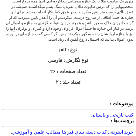
متری یک طابوت طلا یا یک جنازه مومیایی پیداکرده ایم. اینها همه دروغ است.
شخصیتهایی را که درش طابوت طلا یا نقره یاسنگ یشم میگذاشتند همیشه در
عمق بالای بیست متر دفن میکردند. و در عمق کماینکار انجام نمیشد. برای این
جنازه ها حتماٌ اطاقی از ساروج درست میکردندو آن را آنقدر پایین میبردند که از
گزند جانوران خاک به دور باشد و همچنیندزدان نتوانند گزندی به جنازه و اموال آن
بزنند. در کنار این جنازه ها حتماٌ اموال فراوان وجود دارد و کنیزان و نوکران آنها را
نیز با جنازه اربابشان زنده به گور میکردند. پس اگر کسی گفت جنازه ای در آورده
بدون اموال بدانید که احتمال دروغ گفتن آن زیاد است.
نوع : pdf
نوع نگارش : فارسی
تعداد صفحات : ۲۶
تعداد جلد : ۲
موضوعات :
کتب تاریخی و باستانی
برچسب‌ها :
خرید اینترنتی کتاب دسته بندي قبر ها مطالب علمي و آموزشي
,