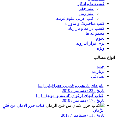
کتب دعا و اذکار
علم جفر
علم رمل
کتب عربی علوم غریبه
کتب متافیزیک و ماوراء
کسب درآمد و بازاریابی
مجموعه ها
نجوم
نرم افزار اندروید
ویژه
انواع مطالب
جدید
پربازدید
تصادفی
نام های تاریخی و قدیمی جغرافیایی [...]
تاریخ : 23 / دسامبر / 2019
کتاب گلهای ارغوان (ادعیه و ادویه) – [...]
تاریخ : 17 / دسامبر / 2019
کتاب حرز الامان مَن فَتَنِ
الزَّمان
تاریخ : 11 / سپتامبر / 2018