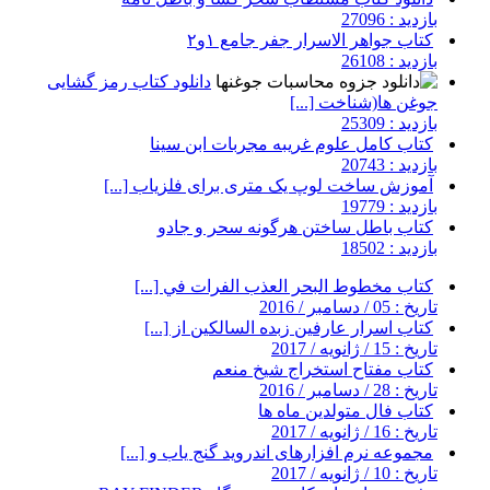
بازدید : 27096
کتاب جواهر الاسرار جفر جامع ۱و۲
بازدید : 26108
دانلود کتاب رمز گشایی
جوغن ها(شناخت [...]
بازدید : 25309
کتاب کامل علوم غریبه مجربات ابن سینا
بازدید : 20743
آموزش ساخت لوپ یک متری برای فلزیاب [...]
بازدید : 19779
کتاب باطل ساختن هرگونه سحر و جادو
بازدید : 18502
کتاب مخطوط البحر العذب الفرات في [...]
تاریخ : 05 / دسامبر / 2016
کتاب اسرار عارفین زبده السالکین از [...]
تاریخ : 15 / ژانویه / 2017
کتاب مفتاح استخراج شیخ منعم
تاریخ : 28 / دسامبر / 2016
کتاب فال متولدین ماه ها
تاریخ : 16 / ژانویه / 2017
مجموعه نرم افزارهای اندروید گنج یاب و [...]
تاریخ : 10 / ژانویه / 2017