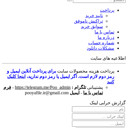
پرداخت
تایید خرید
تراکنش ناموفق
سوابق خرید
تماس با ما
درباره ما
شماره حساب
مشکلات دانلود
اطلاعیه های سایت
پرداخت هزینه محصولات سایت
برای پرداخت آنلاین ایمیل و
رمز دوم لازم است. اگر ایمیل یا رمز دوم ندارید،
اینجا کلیک
کنید
پشتیبانی
تلگرام :
https://telegram.me/Poo_admin
-
فرم
تماس با ما
-
ایمیل
pooyafile.ir@gmail.com
گزارش خرابی لینک