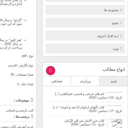
اندازه و گردشدگی
مجموعه ها
نجوم
نمود که این خود 
نرم افزار اندروید
پرداخت. از آن زم
ویژه
نوع : pdf
نوع نگارش : فارسی
انواع مطالب
تعداد صفحات : 78
جدید
پربازدید
تصادفی
تعداد جلد : 1
نام های تاریخی و قدیمی جغرافیایی [...]
تاریخ : 23 / دسامبر / 2019
موضوعات :
کتاب گلهای ارغوان (ادعیه و ادویه) – [...]
کتب تاریخی و باستانی
تاریخ : 17 / دسامبر / 2019
برچسب‌ها :
کتاب حرز الامان مَن فَتَنِ الزَّمان
تاریخ : 11 / سپتامبر / 2018
خرید اینترنتی کتاب رسوب