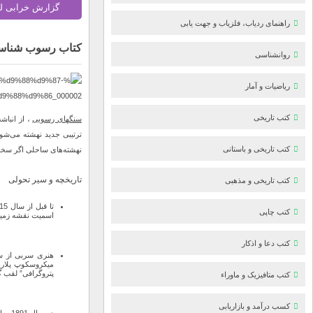
گزارش خرابی ل
راهنمای ردیاب، فلزیاب و جهت یابی
کتاب رسوب شناس
روانشناسی
ریاضیات و آمار
کتب تاریخی
سنگهای رسوبی
، از انباش
ترتیبی جدید نهشته می‌شون
کتب تاریخی و باستانی
نهشته‌های ساحلی اگر سخت
تاریخچه و سیر تحولی
کتب تاریخی و مذهبی
کتب چاپی
اسمیت نقشه زمین 
کتب دعا و اذکار
میکروسکوپ پلاری
پتروگرافی” لقب 
کتب متافیزیک و ماوراء
کسب درآمد و بازاریابی