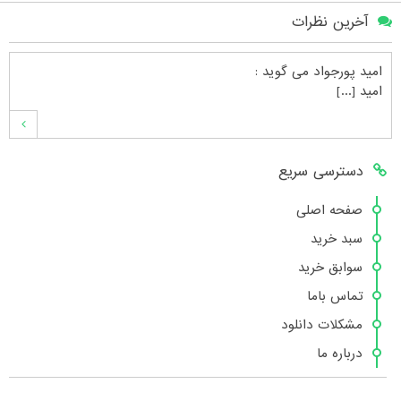
آخرین نظرات
امید پورجواد
می گوید :
امید [...]
محمدشهنوازی
می گوید :
دسترسی سریع
سلام بنده محمد شهنوازی فقط بوسیله ا [...]
صفحه اصلی
سبد خرید
محمد
می گوید :
سوابق خرید
سلام تعداد کتاب۶در سایت زیاد نیست [...]
تماس باما
مشکلات دانلود
درباره ما
هانیه عسگری
می گوید :
بسیار عالی [...]