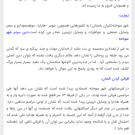
و همچنان امروز به ما رسیده اند.
تجارت:
شهر سوخته(ایران باستان) به کشورهایی همچون سومر -هاراپا- موهمجودارو و مصر
وسایل صنعتی و جواهرات و وسایل تزیینی صادر می کرده است.
دین مردم شهر
سوخته :
به غیر از تعدادی مجسمه ی بت مانند از خدایان مونث و چند پیکره ی مرد که گمان
می رود طبقه ی روحانی را نشان دهد علائم دیگری یافت نشده که بتوان دین اصلی
مردم را مشخص کرد . اما در جدیدترین کاوشها ساختمان یک معبد بسیار بسیار بزرگ
کشف شده است که به زودی پاسخ به این سوال را خواهد داد.
قربانی کردن انسان:
در قبرستانهای شهر سوخته اجسادی پیدا شده است که نشان می دهد آنها طی
مراسمی قربانی شده بودند، در یکی از قبرها ۱۳ سر قطع شده به صورت دایره وار و به
همراه هدایا و وسایل تزیینی پیدا شده است که نشان از نوعی مراسم مذهبی دارد.
همچنین در چند قبر دیگر اسکلتهایی یافت شده که جمجمه ی آنها در بین پاها و
جدا از بدن قرار گرفته.از آنجا که این اجساد با احترام و به همراه هدایا دفن شده اند
احتمال قتل و یا شکنجه وجود ندارد بنابراین می توان آن را قربانی تلقی کرد (همانند
قوم مایا )