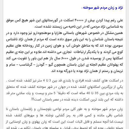
نژاد و زبان مردم شهر سوخته :
علی رغم پیدا کردن بیش از ۴۰۰۰۰ اسکلت در گورستانهای این شهر هیچ کس موفق
به شناسایی نژاد مردمی که در این ناحیه می زیستند نشده است.
همین مشکل در خصوص شهرهای باستانی هاراپا و موهنجودارو نیز وجود دارد و در
نتیجه باستان شناسان را به این باور سوق داده است که مردم از همان نژاد ناشناس
سومری بوده اند که به مناطق خوش آب و هوای زمین در کنار رودخانه های عظیم
کوچ می کردند و با یکدیگر ارتباطات تجاری می داشته اند.علاوه بر این جثه ی عظیم
اسکلتها پس از پوسیده شدن در طول ۶۰۰۰ سال باز هم این باور را تقویت می کند
که پهلوانان عظیم الجثه ی ایران باستان همچون گیو – گودرز – گرشاسب – سام و
نریمان و رستم از همان نژاد بوده یا دورگه بوده اند.
در اسكلت هاي كشف شده افرادي با بلندي قد بين 3 تا 4 متر نيز كشف شده است .
يكي از بزرگترين اسكلتهاي كشف شده در جهان در شهر سوخته كشف شده كه متعلق
به يك مردي بين 35 تا 40 ساله است كه دقيقا” 5 متر و بيست و يك سانتي متر قد
داشته كه اين بلند ترين اسكلت ديده شده در عصر باستان است!!!
زبان مردم شهر سوخته و به طور کلی مردم نواحی بلوچستان و زابلستان باستان نا
شناس باقی مانده و کسی قادر به رمز گشایی نوشته ها و مهرهای کشف شده
نیست.اما آنچه مسلم و قابل اثبات است این است که زبان پهلوی و زبان اوستایی از
جمله زبانهایی بوده اند که توسط برخی قبایل و سلسله های باستان تکلم می شده اند