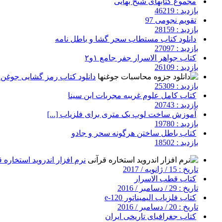
مجموع کتابهای شیخ بهایی
بازدید : 46219
تقویم نجومی 97
بازدید : 28159
دانلود کتاب مستطاب سحر گشا و باطل نامه
بازدید : 27097
کتاب جواهر الاسرار جفر جامع ۱و۲
بازدید : 26109
دانلود کتاب رمز گشایی جوغن ه
بازدید : 25309
کتاب کامل علوم غریبه مجربات ابن سینا
بازدید : 20743
آموزش ساخت لوپ یک متری برای فلزیاب [...]
بازدید : 19780
کتاب باطل ساختن هرگونه سحر و جادو
بازدید : 18502
نرم افزار اندروید استخاره 
تاریخ : 15 / ژانویه / 2017
کتاب قطب الاسرار
تاریخ : 29 / دسامبر / 2016
کتاب فلزیاب الیمیناتور e-120
تاریخ : 20 / دسامبر / 2016
کتاب جغرافیای تاریخی ایران