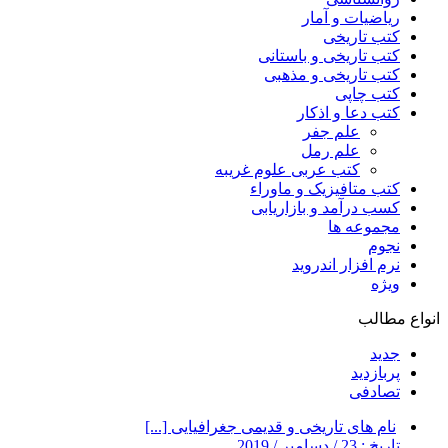
ریاضیات و آمار
کتب تاریخی
کتب تاریخی و باستانی
کتب تاریخی و مذهبی
کتب چاپی
کتب دعا و اذکار
علم جفر
علم رمل
کتب عربی علوم غریبه
کتب متافیزیک و ماوراء
کسب درآمد و بازاریابی
مجموعه ها
نجوم
نرم افزار اندروید
ویژه
انواع مطالب
جدید
پربازدید
تصادفی
نام های تاریخی و قدیمی جغرافیایی [...]
تاریخ : 23 / دسامبر / 2019