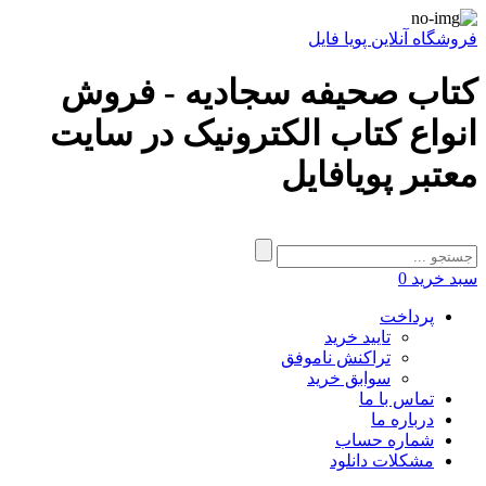
فروشگاه آنلاین پویا فایل
کتاب صحیفه سجادیه - فروش
انواع کتاب الکترونیک در سایت
معتبر پویافایل
سبد خرید
0
پرداخت
تایید خرید
تراکنش ناموفق
سوابق خرید
تماس با ما
درباره ما
شماره حساب
مشکلات دانلود