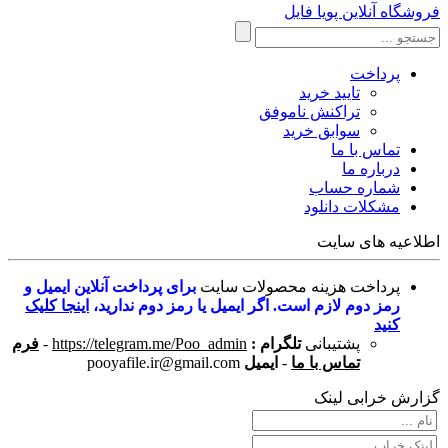
فروشگاه آنلاین پویا فایل
پرداخت
تایید خرید
تراکنش ناموفق
سوابق خرید
تماس با ما
درباره ما
شماره حساب
مشکلات دانلود
اطلاعیه های سایت
پرداخت هزینه محصولات سایت
برای پرداخت آنلاین ایمیل و
رمز دوم لازم است. اگر ایمیل یا رمز دوم ندارید،
اینجا کلیک
کنید
پشتیبانی
تلگرام :
https://telegram.me/Poo_admin
-
فرم
تماس با ما
-
ایمیل
pooyafile.ir@gmail.com
گزارش خرابی لینک