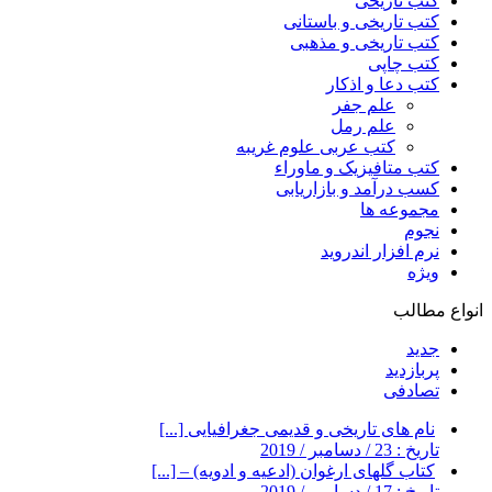
کتب تاریخی
کتب تاریخی و باستانی
کتب تاریخی و مذهبی
کتب چاپی
کتب دعا و اذکار
علم جفر
علم رمل
کتب عربی علوم غریبه
کتب متافیزیک و ماوراء
کسب درآمد و بازاریابی
مجموعه ها
نجوم
نرم افزار اندروید
ویژه
انواع مطالب
جدید
پربازدید
تصادفی
نام های تاریخی و قدیمی جغرافیایی [...]
تاریخ : 23 / دسامبر / 2019
کتاب گلهای ارغوان (ادعیه و ادویه) – [...]
تاریخ : 17 / دسامبر / 2019