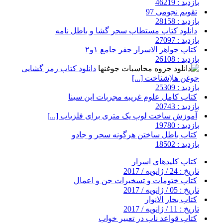
بازدید : 46219
تقویم نجومی 97
بازدید : 28158
دانلود کتاب مستطاب سحر گشا و باطل نامه
بازدید : 27097
کتاب جواهر الاسرار جفر جامع ۱و۲
بازدید : 26108
دانلود کتاب رمز گشایی
جوغن ها(شناخت [...]
بازدید : 25309
کتاب کامل علوم غریبه مجربات ابن سینا
بازدید : 20743
آموزش ساخت لوپ یک متری برای فلزیاب [...]
بازدید : 19780
کتاب باطل ساختن هرگونه سحر و جادو
بازدید : 18502
کتاب کلیدهای اسرار
تاریخ : 24 / ژانویه / 2017
کتاب ختومات و تسخیرات جن و اعمال
تاریخ : 05 / ژانویه / 2017
کتاب بحار الانوار
تاریخ : 11 / ژانویه / 2017
کتاب قواعد ناب در تعبیر خواب