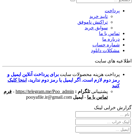
پرداخت
تایید خرید
تراکنش ناموفق
سوابق خرید
تماس با ما
درباره ما
شماره حساب
مشکلات دانلود
اطلاعیه های سایت
پرداخت هزینه محصولات سایت
برای پرداخت آنلاین ایمیل و
رمز دوم لازم است. اگر ایمیل یا رمز دوم ندارید،
اینجا کلیک
کنید
پشتیبانی
تلگرام :
https://telegram.me/Poo_admin
-
فرم
تماس با ما
-
ایمیل
pooyafile.ir@gmail.com
گزارش خرابی لینک