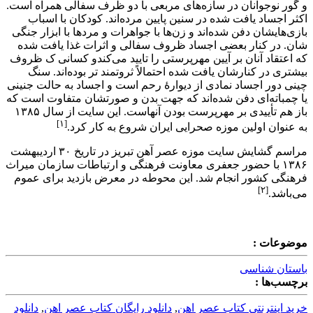
و گور نوجوانان در سازه‌های مربعی با دو ظرف سفالی همراه است.
اکثر اجساد یافت شده در سنین پایین مرده‌اند. کودکان با اسباب
بازی‌هایشان دفن شده‌اند و زن‌ها با جواهرات و مردها با ابزار جنگی
شان. در کنار بعضی اجساد ظروف سفالی و اثرات غذا یافت شده
که اعتقاد آنان بر آیین مهرپرستی را تایید می‌کندو کسانی ک ظروف
بیشتری در کنارشان یافت شده احتمالاً ثروتمند تر بوده‌اند. سنگ
چینی دور اجساد نمادی از دیوارهٔ رحم است و اجساد به حالت جنینی
یا چمباته‌ای دفن شده‌اند که جهت بدن و صورتشان متفاوت است که
باز هم تأییدی بر مهرپرست بودن آنهاست. این سایت از سال ۱۳۸۵
[۱]
به عنوان اولین موزه صحرایی ایران شروع به کار کرد.
مراسم گشایش سایت موزه عصر آهن تبریز در تاریخ ۳۰ اردیبهشت
۱۳۸۶ با حضور جعفری معاونت فرهنگی و ارتباطات سازمان میراث
فرهنگی کشور انجام شد. این محوطه در معرض بازدید برای عموم
[۲]
می‌باشد.
موضوعات :
باستان شناسی
برچسب‌ها :
خرید اینترنتی کتاب عصر اهن
,
دانلود رایگان کتاب عصر اهن
,
دانلود