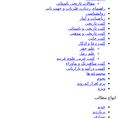
مقالات تاریخی باستانی
راهنمای ردیاب، فلزیاب و جهت یابی
روانشناسی
ریاضیات و آمار
کتب تاریخی
کتب تاریخی و باستانی
کتب تاریخی و مذهبی
کتب چاپی
کتب دعا و اذکار
علم جفر
علم رمل
کتب عربی علوم غریبه
کتب متافیزیک و ماوراء
کسب درآمد و بازاریابی
مجموعه ها
نجوم
نرم افزار اندروید
ویژه
انواع مطالب
جدید
پربازدید
تصادفی