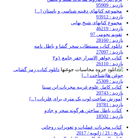
بازدید : 95909
مجموعه کتابهای دفینه شناسی و باستان [...]
بازدید : 93912
مجموع کتابهای شیخ بهایی
بازدید : 46219
تقویم نجومی 97
بازدید : 28160
دانلود کتاب مستطاب سحر گشا و باطل نامه
بازدید : 27097
کتاب جواهر الاسرار جفر جامع ۱و۲
بازدید : 26110
دانلود کتاب رمز گشایی
جوغن ها(شناخت [...]
بازدید : 25309
کتاب کامل علوم غریبه مجربات ابن سینا
بازدید : 20743
آموزش ساخت لوپ یک متری برای فلزیاب [...]
بازدید : 19781
کتاب باطل ساختن هرگونه سحر و جادو
بازدید : 18502
کتاب مجربات عملیات و تعویزات روحانی
تاریخ : 21 / ژانویه / 2017