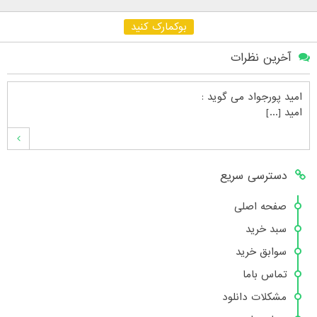
بوکمارک کنید
آخرین نظرات
امید پورجواد
می گوید :
امید [...]
محمدشهنوازی
می گوید :
دسترسی سریع
سلام بنده محمد شهنوازی فقط بوسیله ا [...]
صفحه اصلی
سبد خرید
محمد
می گوید :
سوابق خرید
سلام تعداد کتاب۶در سایت زیاد نیست [...]
تماس باما
مشکلات دانلود