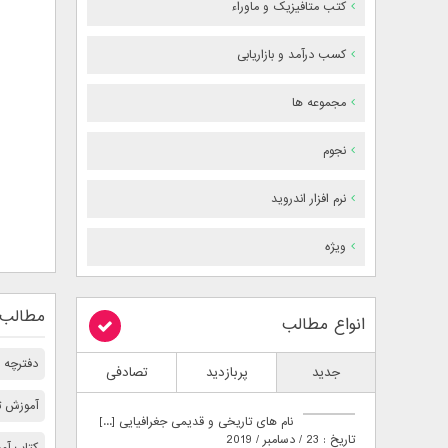
کتب متافیزیک و ماوراء
کسب درآمد و بازاریابی
مجموعه ها
نجوم
نرم افزار اندروید
ویژه
مطالب 
انواع مطالب
دفترچه را
جدید
پربازدید
تصادفی
آموزش ت
نام های تاریخی و قدیمی جغرافیایی [...]
تاریخ : 23 / دسامبر / 2019
کتاب آم