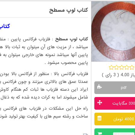
کتاب لوپ مسطح
کتاب
کتاب لوپ مسطح
میباشد ، از مزیت های آن میتوان به ثبات بالا 
پایین آنها میباشد نمونه های خارجی میتوان به ف
پایین محصوب میشود .
4.00 (
3
رای )
عمدتا عمق های بالاتری میزنند و چون فرکانس ب
pdf
ایراد این دسته فلزیاب ها ثبات کم هنگام کاو
شامل میشوند اما به کرات دیده شده که به ذغا
33 مگابایت
راه حل این مشکلات در فلزیاب های فرکانس با
ساخت و رشته سیم های با کیفیت بهتر تولید شوند 
4000 تومان
خرید و دانلود