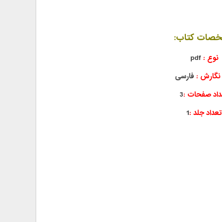
صات کتاب:
نوع :
pdf
نگارش :
فارسی
داد صفحات :
3
تعداد جلد :
1