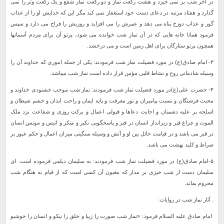
در آخر شب بر نمی خیزد و هشت رکعت نماز و دو رکعت نماز شفع و یک رکعت وتر را نمی
گذارد و هفتاد مرتبه در دعای دست خود استغفار نمی کند مگر این که خدایش او را از عذاب
گور و عذاب دوزخ پناه می دهد و عمرش را می افزاید و روزیش را فراخ می دارد و سپس
فرمود همانا خانه هایی که در آن نماز شب خوانده می شود،‌ پرتو آن برای مردم آسمانها
همچون پرتو ستارگان برای اهل زمین است و می درخشد.
۳- امام صادق(ع) در مورد فضیلت نماز شب فرمودند: یکی از جمله اموری که خداوند آن را
وسیله شادمانی روح و نشاط قلبی مؤمن قرار داده است نماز شب می‏باشد.
۴- حضرت علی(ع)در مورد فضیلت نماز شب فرمودند: نماز شب موجب خشنودی خداوند و
محبت فرشتگان و نسبت پیامبران و نور معرفت و پایه ایمان و راحت ابدان و خشم شیطان و
اسلحه بر علیه دشمنان و اجابت دعاها و قبولی اعمال و برکت روزی و شفاعت نزد ملک
الموت و چراغ قبر و زیرانداز انسان در قبر و پاسخگویی نکیر و منکر و انیس و مونس انسان
در قبر می باشد و در قیامت حائل بین او و آتش و وسیله سنگینی میزان اعمال و حکم عبور بر
صراط و کلید بهشت می باشد.
۵-امام صادق(ع) در مورد فضیلت نماز شب فرمودند: به سلیمان دیلمی فرموده است. ای
سلیمان دست از شب خیزی بر مدار که مغبون آن کسی است که از قیام به هنگام شب
محروم بماند.
. آثار نماز شب در روایات:
امام صادق علیه السلام فرمود: «نماز شب صورت را زیبا و خلق را نیکو و انسان را خوشبو