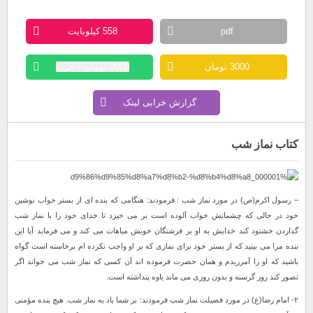
pdf
558 کیلوبایت
3000 تومان
3000 تومان – خرید
گزارش خرابی لینک
کتاب نماز شب
– رسول اکرم(ص) در مورد نماز شب : فرمودند: هنگامی که بنده ای از بستر خواب نوشین
خود در حالی که چشمانش خواب آلوده است بر می خیزد تا خدای خود را با نماز شب
گذاردن خشنود کند خدایش به او بر فرشتگان خویش مباهات می کند و می فرماید آیا این
بنده مرا می بینید که از بستر خود برای نمازی که بر او واجب نکرده ام برخاسته است گواه
باشید که او را آمرزیدم و همان حضرت فرموده اند آن کسی که نماز شب می خواند اگر
تصور کند روز گرسنه و بدون روزی می ماند یاوه پنداشته است.
۲- امام رضا(ع) در مورد فضیلت نماز شب فرمودند: بر شما باد به نماز شب. هیچ بنده مؤمنی