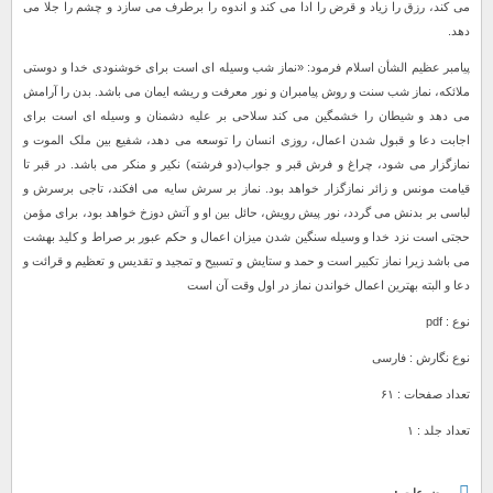
می کند، رزق را زیاد و قرض را ادا می کند و اندوه را برطرف می سازد و چشم را جلا می
دهد.
پیامبر عظیم الشأن اسلام فرمود: «نماز شب وسیله ای است برای خوشنودی خدا و دوستی
ملائکه، نماز شب سنت و روش پیامبران و نور معرفت و ریشه ایمان می باشد. بدن را آرامش
می دهد و شیطان را خشمگین می کند سلاحی بر علیه دشمنان و وسیله ای است برای
اجابت دعا و قبول شدن اعمال، روزی انسان را توسعه می دهد، شفیع بین ملک الموت و
نمازگزار می شود، چراغ و فرش قبر و جواب(دو فرشته) نکیر و منکر می باشد. در قبر تا
قیامت مونس و زائر نمازگزار خواهد بود. نماز بر سرش سایه می افکند، تاجی برسرش و
لباسی بر بدنش می گردد، نور پیش رویش، حائل بین او و آتش دوزخ خواهد بود، برای مؤمن
حجتی است نزد خدا و وسیله سنگین شدن میزان اعمال و حکم عبور بر صراط و کلید بهشت
می باشد زیرا نماز تکبیر است و حمد و ستایش و تسبیح و تمجید و تقدیس و تعظیم و قرائت و
دعا و البته بهترین اعمال خواندن نماز در اول وقت آن است
نوع : pdf
نوع نگارش : فارسی
تعداد صفحات : ۶۱
تعداد جلد : ۱
موضوعات :