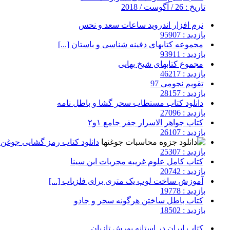
تاریخ : 26 / آگوست / 2018
نرم افزار اندروید ساعات سعد و نحس
بازدید : 95907
مجموعه کتابهای دفینه شناسی و باستان [...]
بازدید : 93911
مجموع کتابهای شیخ بهایی
بازدید : 46217
تقویم نجومی 97
بازدید : 28157
دانلود کتاب مستطاب سحر گشا و باطل نامه
بازدید : 27096
کتاب جواهر الاسرار جفر جامع ۱و۲
بازدید : 26107
دانلود کتاب رمز گشایی جوغن ه
بازدید : 25307
کتاب کامل علوم غریبه مجربات ابن سینا
بازدید : 20742
آموزش ساخت لوپ یک متری برای فلزیاب [...]
بازدید : 19778
کتاب باطل ساختن هرگونه سحر و جادو
بازدید : 18502
کتاب ایران در استانه یورش تازیان