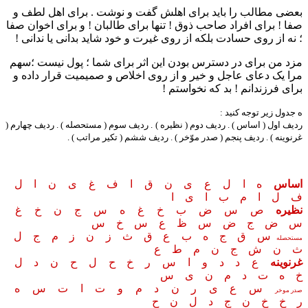
بعضی مطالب را باید برای اهلش گفت و نوشت . برای اهل لطف و
صفا ! برای افراد صاحب ذوق ! تنها برای طالبان ! و برای اخوان صفا
؛ نه از روی حسادت بلکه از روی غیرت و خود شاید بدانی یا ندانی !
مزد من برای در دسترس بودن این اثر برای شما ؛ پول نیست ؛‌سهم
مرا یک دعای عاجل و خیر و از روی اخلاص و صمیمیت قرار داده و
برای فرزندانم ! بد که نخواستم !
ه جدول زیر توجه کنید :
ردیف اول ( اساس ) . ردیف دوم ( نظیره ) . ردیف سوم ( مستحصله ) . ردیف چهارم (
غرنوینه ) . ردیف پنجم ( صدر موّخر ) . ردیف ششم ( تکیر مراتب ) .
اساس
ه ا ل ع ی ن ق ا ف غ ی ن ا ل
ف ل ا م ب ا ی ا
نظیره
ص س ض ب خ غ ه س ج ن خ غ
س ض ج ض س ظ ع س خ س
س ق ج ه ب ع ق ث ز ن ز م ج ل
مستحصله
ث ن ش ج ن م ط ع
غرنوینه
ع د د و ا س ر خ ح ل ح ن د ل
خ ه ت د م ن ی س
س ع ی ر ن د م و ت ا ت س ه
صدر موخر
ر خ خ ن ج د ل ن ح