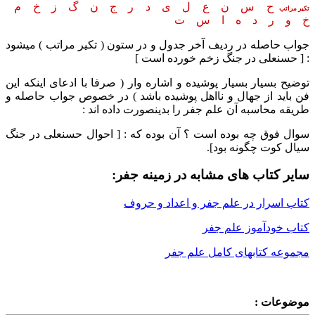
ح س ن ع ل ی د ر ج ن گ ز خ م
تکیر مراتب
خ و ر د ه ا س ت
جواب حاصله در ردیف آخر جدول و در ستون ( تکیر مراتب ) میشود
: [ حسنعلی در جنگ زخم خورده است ]
توضیح بسیار بسیار پوشیده و اشاره وار ( صرفا با ادعای اینکه این
فن باید از جهال و نااهل پوشیده باشد ) در خصوص جواب حاصله و
طریقه محاسبه آن علم جفر را بدینصورت داده اند :
سوال فوق چه بوده است ؟ آن بوده که :‌ [ احوال حسنعلی در جنگ
سیال کوت چگونه بود].
سایر کتاب های مشابه در زمینه جفر:
کتاب اسرار در علم جفر و اعداد و حروف
کتاب خودآموز علم جفر
مجموعه کتابهای کامل علم جفر
موضوعات :