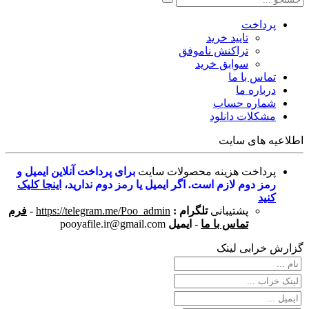
پرداخت
تایید خرید
تراکنش ناموفق
سوابق خرید
تماس با ما
درباره ما
شماره حساب
مشکلات دانلود
اطلاعیه های سایت
پرداخت هزینه محصولات سایت
برای پرداخت آنلاین ایمیل و
رمز دوم لازم است. اگر ایمیل یا رمز دوم ندارید،
اینجا کلیک
کنید
پشتیبانی
تلگرام :
https://telegram.me/Poo_admin
-
فرم
تماس با ما
-
ایمیل
pooyafile.ir@gmail.com
گزارش خرابی لینک