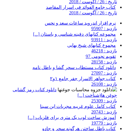
تاریخ : 26 / آگوست / 2018
کتاب جامع الفوائد فی اسرار المقاصد
تاریخ : 26 / آگوست / 2018
نرم افزار اندروید ساعات سعد و نحس
بازدید : 95907
مجموعه کتابهای دفینه شناسی و باستان [...]
بازدید : 93911
مجموع کتابهای شیخ بهایی
بازدید : 46218
تقویم نجومی 97
بازدید : 28158
دانلود کتاب مستطاب سحر گشا و باطل نامه
بازدید : 27097
کتاب جواهر الاسرار جفر جامع ۱و۲
بازدید : 26108
دانلود کتاب رمز گشایی
جوغن ها(شناخت [...]
بازدید : 25309
کتاب کامل علوم غریبه مجربات ابن سینا
بازدید : 20743
آموزش ساخت لوپ یک متری برای فلزیاب [...]
بازدید : 19779
کتاب باطل ساختن هرگونه سحر و جادو