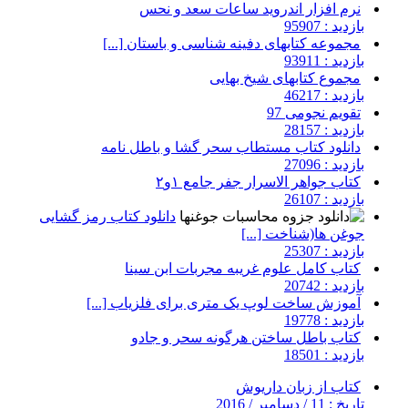
نرم افزار اندروید ساعات سعد و نحس
بازدید : 95907
مجموعه کتابهای دفینه شناسی و باستان [...]
بازدید : 93911
مجموع کتابهای شیخ بهایی
بازدید : 46217
تقویم نجومی 97
بازدید : 28157
دانلود کتاب مستطاب سحر گشا و باطل نامه
بازدید : 27096
کتاب جواهر الاسرار جفر جامع ۱و۲
بازدید : 26107
دانلود کتاب رمز گشایی
جوغن ها(شناخت [...]
بازدید : 25307
کتاب کامل علوم غریبه مجربات ابن سینا
بازدید : 20742
آموزش ساخت لوپ یک متری برای فلزیاب [...]
بازدید : 19778
کتاب باطل ساختن هرگونه سحر و جادو
بازدید : 18501
کتاب از زبان داریوش
تاریخ : 11 / دسامبر / 2016