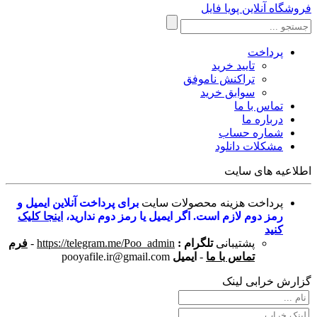
فروشگاه آنلاین پویا فایل
پرداخت
تایید خرید
تراکنش ناموفق
سوابق خرید
تماس با ما
درباره ما
شماره حساب
مشکلات دانلود
اطلاعیه های سایت
پرداخت هزینه محصولات سایت
برای پرداخت آنلاین ایمیل و
رمز دوم لازم است. اگر ایمیل یا رمز دوم ندارید،
اینجا کلیک
کنید
پشتیبانی
تلگرام :
https://telegram.me/Poo_admin
-
فرم
تماس با ما
-
ایمیل
pooyafile.ir@gmail.com
گزارش خرابی لینک