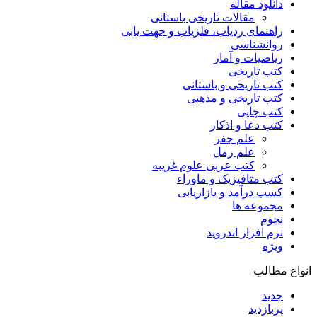
دانلود مقاله
مقالات تاریخی باستانی
راهنمای ردیاب، فلزیاب و جهت یابی
روانشناسی
ریاضیات و آمار
کتب تاریخی
کتب تاریخی و باستانی
کتب تاریخی و مذهبی
کتب چاپی
کتب دعا و اذکار
علم جفر
علم رمل
کتب عربی علوم غریبه
کتب متافیزیک و ماوراء
کسب درآمد و بازاریابی
مجموعه ها
نجوم
نرم افزار اندروید
ویژه
انواع مطالب
جدید
پربازدید