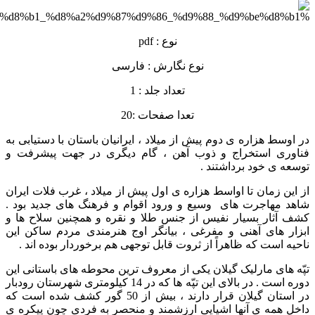
نوع : pdf
نوع نگارش : فارسی
تعداد جلد : 1
تعدا صفحات :20
در اوسط هزاره ی دوم پیش از میلاد ، ایرانیان باستان با دستیابی به
فناوری استخراج و ذوب آهن ، گام دیگری در جهت پیشرفت و
توسعه ی خود برداشتند .
از این زمان تا اواسط هزاره ی اول پیش از میلاد ، غرب فلات ایران
شاهد مهاجرت های وسیع و ورود اقوام و فرهنگ های جدید بود .
کشف آثار بسیار نفیس از جنس طلا و نقره و همچنین سلاح ها و
ابزار های آهنی و مفرغی ، بیانگر اوج هنرمندی مردم ساکن این
ناحیه است که ظاهراً از ثروت قابل توجهی هم برخوردار بوده اند .
تپّه های مارلیک گیلان یکی از معروف ترین محوطه های باستانی این
دوره است . در بالای این تپّه ها که در 14 کیلومتری شهرستان رودبار
در استان گیلان قرار دارند ، بیش از 50 گور کشف شده است که
داخل همه ی آنها اشیایی ارزشمند و منحصر به فردی چون پیکره ی