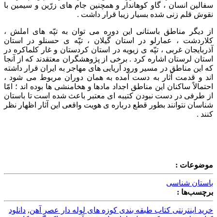
سفالین انسان ، گاو کوهاندار و همچنین جام های زرّین و سیمین با
نقوش قلم زنی شده بسیار زیبا قرار داشت .
از دیگر مناطق باستانی این دوره می توان به تپّه های املش ،
کلاردشت ، عمارلو در استان گیلان ، تپّه ی حسنلو در استان
آذربایجان غربی ، تپّه ی زیویه در استان کردستان و غار کلماکره در
استان لرستان اشاره کرد . برخی از پژوهشگران معتقدند که از آنجا
که این مناطق در مسیر ورود آریایی های مهاجر به ایران قرار داشته
اند و قدمت آثار به دست آمده به همان دوران مربوط می شود ،
احتمالاً ساکنان این مناطق اجداد مادها و هخامنشی ها بوده اند ؛ امّا
از طرفی در دست نبودن کتیبه ای معتبر باعث شده است تا باستان
شناسان نتوانند بطور قطع درباره ی هویت واقعی این آثار اظهار نظر
کنند .
موضوعات :
باستان شناسی
برچسب‌ها :
خرید اینترنتی کتاب طبقه بندی کوزه های لوله دار عصر آهن
,
دانلود