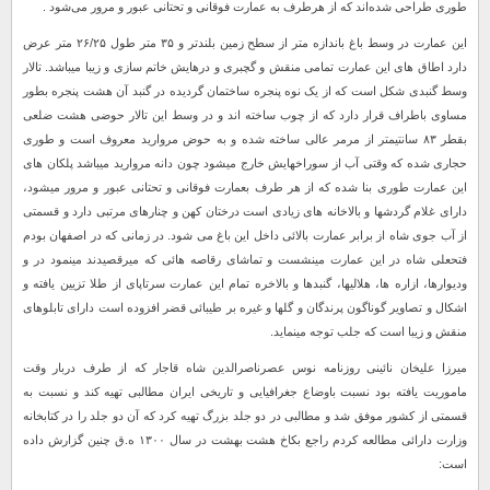
طوری طراحی شده‌اند که از هرطرف به عمارت فوقانی و تحتانی عبور و مرور می‌شود .
این عمارت در وسط باغ باندازه متر از سطح زمین بلندتر و ۳۵ متر طول ۲۶/۲۵ متر عرض
دارد اطاق های این عمارت تمامی منقش و گچبری و درهایش خاتم سازی و زیبا میباشد. تالار
وسط گنبدی شکل است که از یک نوه پنجره ساختمان گردیده در گنبد آن هشت پنجره بطور
مساوی باطراف قرار دارد که از چوب ساخته‏ اند و در وسط این تالار حوضی هشت ضلعی
بقطر ۸۳ سانتیمتر از مرمر عالی ساخته شده و به حوض مروارید معروف است و طوری
حجاری شده که وقتی آب از سوراخهایش خارج میشود چون دانه مروارید میباشد پلکان های
این عمارت طوری بنا شده که از هر طرف بعمارت فوقانی و تحتانی عبور و مرور میشود،
دارای غلام گردش‏ها و بالاخانه‏ های زیادی است درختان کهن و چنارهای مرتبی دارد و قسمتی
از آب جوی شاه از برابر عمارت بالائی داخل این باغ می شود. در زمانی که در اصفهان بودم
فتحعلی شاه در این عمارت می‏نشست و تماشای رقاصه هائی که میرقصیدند مینمود در و
ودیوارها، ازاره ‏ها، هلالیها، گنبدها و بالاخره تمام این عمارت سرتاپای از طلا تزیین یافته و
اشکال و تصاویر گوناگون پرندگان و گلها و غیره بر طیبائی قضر افزوده است دارای تابلوهای
منقش و زیبا است که جلب توجه مینماید.
میرزا علیخان نائینی روزنامه نوس عصرناصرالدین شاه قاجار که از طرف دربار وقت
ماموریت یافته بود نسبت باوضاع جغرافیایی و تاریخی ایران مطالبی تهیه کند و نسبت به
قسمتی از کشور موفق شد و مطالبی در دو جلد بزرگ تهیه کرد که آن دو جلد را در کتابخانه
وزارت دارائی مطالعه کردم راجع بکاخ هشت بهشت در سال ۱۳۰۰ ه.ق چنین گزارش داده
است: