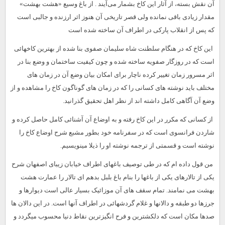
آن‌ نقش‌ بسته‌، از آثار این‌ کاخ‌ بشمار می‌آیند . از باغ وسیع «هشت ‏بهشت»
مقدار زیادى باقى نمانده ولى قصر تاریخى آن هنوز اثر ارزنده و جالبى است
که پس از انقلاب پارکى در اطراف آن ساخته شده است
این کاخ که در هنگام سلطنت شاه سلیمان صفوى بنا شده از بهترین کاخهائى
است که در روزگار صفویه ساخته شده و چون کیفیت ساختمان و وضع بنا در
اثر مسرور زمان تغییر کرده ناچار براى امکان بیان وضع آن در زمان های
مختلف باید نوشته‏ هاى کسانى را که در زمان های گوناگون کاخ را مشاهده و از
وضع آن آگاهى کامل داشته‏ اند از نظر اهل تحقیق گذرانید.
از کسانى که مکرر در این کاخ رفته و به اوضاع آن آشنائى کامل حاصل کرده و
شاردن فرانسوى است که در سفرنامه خود بطور مشبع شرح اوضاع کاخ را
نوشته است و قسمتى از ترجمه نوشته او را ذیلا مینویسیم.
من قول داده ‏ام که در طى توصیف باغهاى اطراف خیابان زیباى اصفهان شرح
یکى از تالارهاى یکى از باغها را بنام باغ بلبل بدهم اى تالار را عمارت هشت
بهشت می نمامند. تمام سقف هاى آن موزائیک بسیار عالى است دیوارها و
جرزها دو طبقه و دالانها و غلام گردشهائى در اطراف آنها است. در این دالان ها
صدها مکان است که دلکشترین و فرح انگیزترین نقاط دنیا محسوب میگردد و