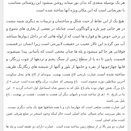
هر یک بوسیله منفذى که بدان نور میتابد روشن میشود این روشنائى متناسب
با تفریحاتى است که این مکان ویژه آنها ساخته شده است.
هیچ یک از این نقاط از حیث شکل و ساختمان و تزیینات به دیگرى شبیه نیست
در هر جائى چیز تازه و گوناگون است چنانکه در بعضى از بخاری هاى متنوع و
در برخى حوض‏ ها و فواره‏ ها است که از لوله هائى که در داخل دیوارها میباشد
آب می گردند این تالار عجیب در حقیقت لابیرنتى است زیرا انسان در قسمت
فوقانى هر جا کم میشود و پله‏ ها چنان مخفى است که بآسانى پیدا نمیشوند.
قسمت پایین تا ده پا از سطح زمین از سنگ یشم و نرده‏ها از چوب زرنگار، و
قاب‏ها چهارچوبها از نقره و جامها از بلور و آلتها از شیشه‏ هاى رنگارنگ ظریف
ساخته شده است.
عمارت تاریخی کاخ هشت بهشت نمونه‌ای از کاخ های محل سکونت
آخرین سلاطین دوره صفوی است . باغ وسیعی که عمارت درآن واقع شده است جزئی « از
باغ بزرگ نقش جهان بوده بنام باغ بلبل که به دستور شاه اسماعیل اول احداث گردید » . این
بنا در تاریخ ۱۰۸۰هـ.ق ساخته شده و نامهای دیگر آن هشت به هشت ، هشت در بهشت ، باغ
بلبل می باشند.
این عمارت هشت ضلعی است که چهارنما دارد و با همه شباهتها هیچ یک مانند دیگری نیست .
به نظر می‌رسد نمای شمالی نمای اصلی است حال اینکه وجود استخر در ضلع شرقی تعیین
کننده نمای اصلی است .
عمارت دو متر بالا تر از سطح زمین ساخته شده است . عمارت دارای دو طبقه است و پله ها