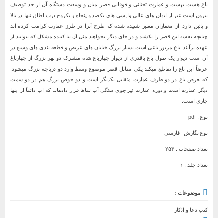
باغ هشت بهشت و عمارت تحتانی و فوقانی قصر میان و وسعت دستگاه آن از حد توصیف
بیرون است غیر از ایوان های عالی وارسی های یکصد و پنجاه و یکزوج درب اطاق تنها در بالا
و پائین دارد. از معماران معتبر شنیده شده که طرح آنرا در طرز عمارت کرامت کرده‏ اند
چنانچه نقشه این قصر را بکشند و در جای دیگر بخواهند مثل آن بنا کننده مشکل که بتوانند از
عهده برآیند. باغ مزبور باغی است بسیار بزرگ خیابان های عریض و قطعه بندی های وسیع در
آن است دیوار یک طول باغ باقدری از دیوار چهارباغ شاه مشترک دو نهر بزرگ از چهارباغ
عرضاً این باغ را تقاطع میکند یکی مقابل قصر موصوع وسط وارد دو دریاچه بزرگ می‏شود.
که بعرض باغ در دو طرف عمارت متقابل یکدیگر است و دو حوض بزرگ هم در دو سمت
دیگر عمارت است و دوره عمارت نیز جوی سنگی آب نماها قرار داده‏اند که اب دائماً از اینها
جاری است.
نوع : pdf
نوع نگارش : فارسی
تعداد صفحات : ۲۵۳
تعداد جلد : ۱
موضوعات :
کتب دعا و اذکار