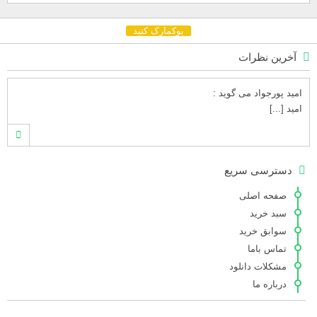
بوکمارک کنید
آخرین نظرات
امید پورجواد
می گوید :
امید [...]
محمدشهنوازی
می گوید :
دسترسی سریع
سلام بنده محمد شهنوازی فقط بوسیله ا [...]
صفحه اصلی
سبد خرید
سوابق خرید
محمد
می گوید :
تماس باما
سلام تعداد کتاب۶در سایت زیاد نیست [...]
مشکلات دانلود
درباره ما