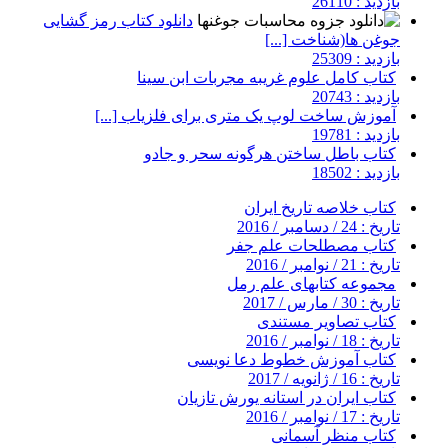
بازدید : 26110
دانلود کتاب رمز گشایی
جوغن ها(شناخت [...]
بازدید : 25309
کتاب کامل علوم غریبه مجربات ابن سینا
بازدید : 20743
آموزش ساخت لوپ یک متری برای فلزیاب [...]
بازدید : 19781
کتاب باطل ساختن هرگونه سحر و جادو
بازدید : 18502
کتاب خلاصه تاریخ ایران
تاریخ : 24 / دسامبر / 2016
کتاب مصطلحات علم جفر
تاریخ : 21 / نوامبر / 2016
مجموعه کتابهای علم رمل
تاریخ : 30 / مارس / 2017
کتاب تصاویر مستندی
تاریخ : 18 / نوامبر / 2016
کتاب آموزش خطوط دعا نویسی
تاریخ : 16 / ژانویه / 2017
کتاب ایران در استانه یورش تازیان
تاریخ : 17 / نوامبر / 2016
کتاب منظر آسمانی