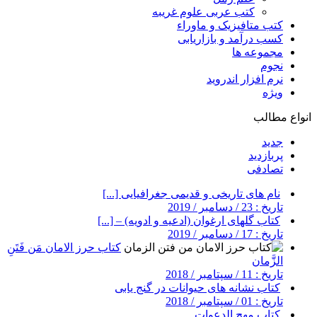
کتب عربی علوم غریبه
کتب متافیزیک و ماوراء
کسب درآمد و بازاریابی
مجموعه ها
نجوم
نرم افزار اندروید
ویژه
انواع مطالب
جدید
پربازدید
تصادفی
نام های تاریخی و قدیمی جغرافیایی [...]
تاریخ : 23 / دسامبر / 2019
کتاب گلهای ارغوان (ادعیه و ادویه) – [...]
تاریخ : 17 / دسامبر / 2019
کتاب حرز الامان مَن فَتَنِ
الزَّمان
تاریخ : 11 / سپتامبر / 2018
کتاب نشانه های حیوانات در گنج یابی
تاریخ : 01 / سپتامبر / 2018
کتاب مهج الدعوات