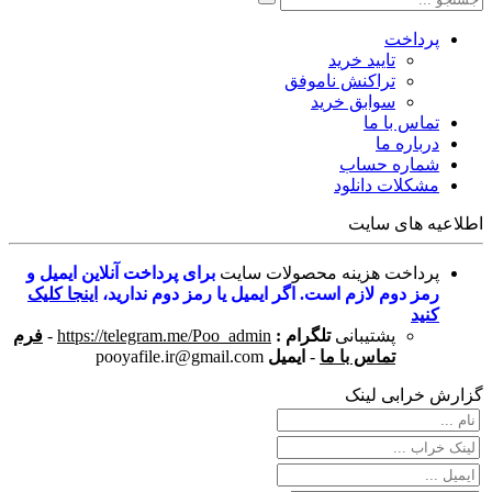
پرداخت
تایید خرید
تراکنش ناموفق
سوابق خرید
تماس با ما
درباره ما
شماره حساب
مشکلات دانلود
اطلاعیه های سایت
پرداخت هزینه محصولات سایت
برای پرداخت آنلاین ایمیل و
رمز دوم لازم است. اگر ایمیل یا رمز دوم ندارید،
اینجا کلیک
کنید
پشتیبانی
تلگرام :
https://telegram.me/Poo_admin
-
فرم
تماس با ما
-
ایمیل
pooyafile.ir@gmail.com
گزارش خرابی لینک