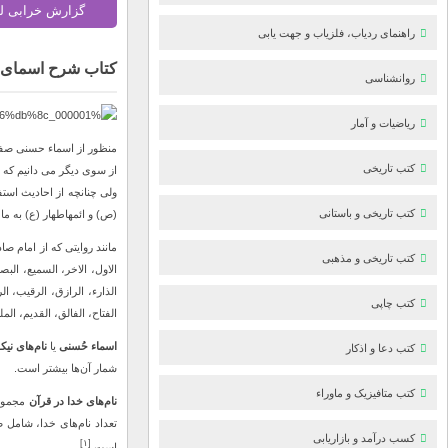
گزارش خرابی ل
راهنمای ردیاب، فلزیاب و جهت یابی
کتاب شرح اسمای
روانشناسی
ریاضیات و آمار
منظور از اسماء حسنی صفا
کتب تاریخی
از سوی دیگر می دانیم که 
ولی چنانچه از احادیث است
کتب تاریخی و باستانی
(ص) و ائمهاطهار (ع) به ما رسیده کرارا این مطلب دیده می ش
مانند روایتی که از امام صا
کتب تاریخی و مذهبی
الاول، الاخر، السمیع، البص
الذارء، الرازق، الرقیب، ال
کتب چاپی
الفتاح، الفالق، القدیم، ا
اسماء حُسنی
یا
نام‌های نی
کتب دعا و اذکار
شمار آن‌ها بیشتر است.
کتب متافیزیک و ماوراء
نام‌های خدا در قرآن
مجموعه‌ای از بیش از ۲۰۰ نام
کسب درآمد و بازاریابی
[۱]
است.