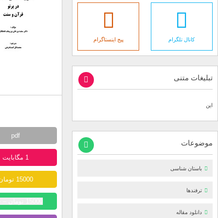
کانال تلگرام
پیج اینستاگرام
تبلیغات متنی
این
pdf
موضوعات
1 مگابایت
باستان شناسی
15000 تومان
ترفندها
15000 تومان – خرید
دانلود مقاله