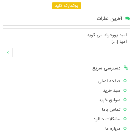
بوکمارک کنید
آخرین نظرات
امید پورجواد
می گوید :
امید [...]
محمدشهنوازی
می گوید :
دسترسی سریع
سلام بنده محمد شهنوازی فقط بوسیله ا [...]
صفحه اصلی
سبد خرید
محمد
می گوید :
سوابق خرید
سلام تعداد کتاب۶در سایت زیاد نیست [...]
تماس باما
مشکلات دانلود
درباره ما
هانیه عسگری
می گوید :