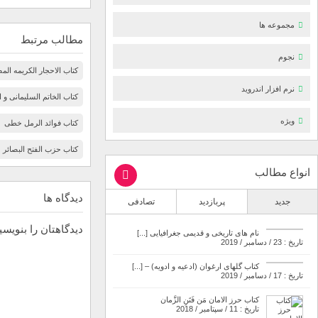
مجموعه ها
مطالب مرتبط
نجوم
کتاب الاحجار الکریمه الم
نرم افزار اندروید
کتاب الخاتم السلیمانی و ا
ویژه
کتاب فوائد الرمل خطی
کتاب حزب الفتح البصائر
انواع مطالب
دیدگاه ها
جدید
پربازدید
تصادفی
دیدگاهتان را بنویسی
نام های تاریخی و قدیمی جغرافیایی [...]
تاریخ : 23 / دسامبر / 2019
کتاب گلهای ارغوان (ادعیه و ادویه) – [...]
تاریخ : 17 / دسامبر / 2019
کتاب حرز الامان مَن فَتَنِ الزَّمان
تاریخ : 11 / سپتامبر / 2018