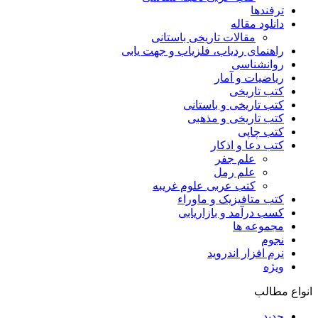
ترفندها
دانلود مقاله
مقالات تاریخی باستانی
راهنمای ردیاب، فلزیاب و جهت یابی
روانشناسی
ریاضیات و آمار
کتب تاریخی
کتب تاریخی و باستانی
کتب تاریخی و مذهبی
کتب چاپی
کتب دعا و اذکار
علم جفر
علم رمل
کتب عربی علوم غریبه
کتب متافیزیک و ماوراء
کسب درآمد و بازاریابی
مجموعه ها
نجوم
نرم افزار اندروید
ویژه
انواع مطالب
جدید