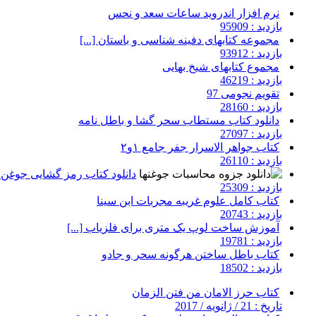
نرم افزار اندروید ساعات سعد و نحس
بازدید : 95909
مجموعه کتابهای دفینه شناسی و باستان [...]
بازدید : 93912
مجموع کتابهای شیخ بهایی
بازدید : 46219
تقویم نجومی 97
بازدید : 28160
دانلود کتاب مستطاب سحر گشا و باطل نامه
بازدید : 27097
کتاب جواهر الاسرار جفر جامع ۱و۲
بازدید : 26110
دانلود کتاب رمز گشایی جوغن ه
بازدید : 25309
کتاب کامل علوم غریبه مجربات ابن سینا
بازدید : 20743
آموزش ساخت لوپ یک متری برای فلزیاب [...]
بازدید : 19781
کتاب باطل ساختن هرگونه سحر و جادو
بازدید : 18502
کتاب حرز الامان من فتن الزمان
تاریخ : 21 / ژانویه / 2017