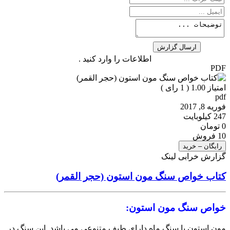
اطلاعات را وارد کنید .
PDF
امتیاز 1.00 (
1
رای )
pdf
فوریه 8, 2017
247 کیلوبایت
0 تومان
10 فروش
رایگان – خرید
گزارش خرابی لینک
کتاب خواص سنگ مون استون (حجر القمر)
خواص سنگ مون استون:
مون استون یا سنگ ماه دارای طیف متنوعی می باشد. این سنگ در