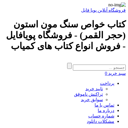
فروشگاه آنلاین پویا فایل
کتاب خواص سنگ مون استون
(حجر القمر) - فروشگاه پویافایل
- فروش انواع کتاب های کمیاب
سبد خرید
0
پرداخت
تایید خرید
تراکنش ناموفق
سوابق خرید
تماس با ما
درباره ما
شماره حساب
مشکلات دانلود