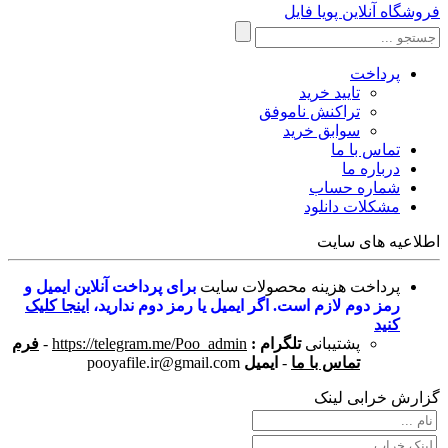
فروشگاه آنلاین پویا فایل
پرداخت
تایید خرید
تراکنش ناموفق
سوابق خرید
تماس با ما
درباره ما
شماره حساب
مشکلات دانلود
اطلاعیه های سایت
پرداخت هزینه محصولات سایت
برای پرداخت آنلاین ایمیل و
رمز دوم لازم است. اگر ایمیل یا رمز دوم ندارید،
اینجا کلیک
کنید
پشتیبانی
تلگرام :
https://telegram.me/Poo_admin
-
فرم
تماس با ما
-
ایمیل
pooyafile.ir@gmail.com
گزارش خرابی لینک