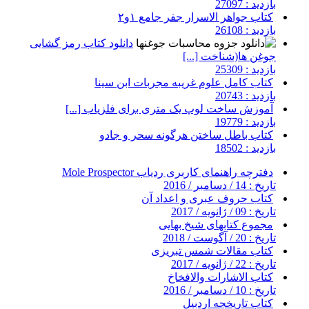
بازدید : 27097
کتاب جواهر الاسرار جفر جامع ۱و۲
بازدید : 26108
دانلود کتاب رمز گشایی
جوغن ها(شناخت [...]
بازدید : 25309
کتاب کامل علوم غریبه مجربات ابن سینا
بازدید : 20743
آموزش ساخت لوپ یک متری برای فلزیاب [...]
بازدید : 19779
کتاب باطل ساختن هرگونه سحر و جادو
بازدید : 18502
دفترچه راهنمای کاربری ردیاب Mole Prospector
تاریخ : 14 / دسامبر / 2016
کتاب حروف عبری و اعداد آن
تاریخ : 09 / ژانویه / 2017
مجموع کتابهای شیخ بهایی
تاریخ : 20 / آگوست / 2018
کتاب مقالات شمس تبریزی
تاریخ : 22 / ژانویه / 2017
کتاب الاشارات والافخاخ
تاریخ : 10 / دسامبر / 2016
کتاب تاریخچه اردبیل