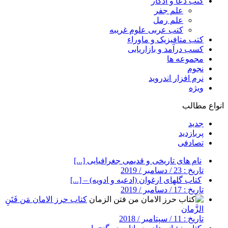
کتب دعا و اذکار
علم جفر
علم رمل
کتب عربی علوم غریبه
کتب متافیزیک و ماوراء
کسب درآمد و بازاریابی
مجموعه ها
نجوم
نرم افزار اندروید
ویژه
انواع مطالب
جدید
پربازدید
تصادفی
نام های تاریخی و قدیمی جغرافیایی [...]
تاریخ : 23 / دسامبر / 2019
کتاب گلهای ارغوان (ادعیه و ادویه) – [...]
تاریخ : 17 / دسامبر / 2019
کتاب حرز الامان مَن فَتَنِ
الزَّمان
تاریخ : 11 / سپتامبر / 2018