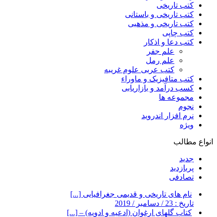
کتب تاریخی
کتب تاریخی و باستانی
کتب تاریخی و مذهبی
کتب چاپی
کتب دعا و اذکار
علم جفر
علم رمل
کتب عربی علوم غریبه
کتب متافیزیک و ماوراء
کسب درآمد و بازاریابی
مجموعه ها
نجوم
نرم افزار اندروید
ویژه
انواع مطالب
جدید
پربازدید
تصادفی
نام های تاریخی و قدیمی جغرافیایی [...]
تاریخ : 23 / دسامبر / 2019
کتاب گلهای ارغوان (ادعیه و ادویه) – [...]