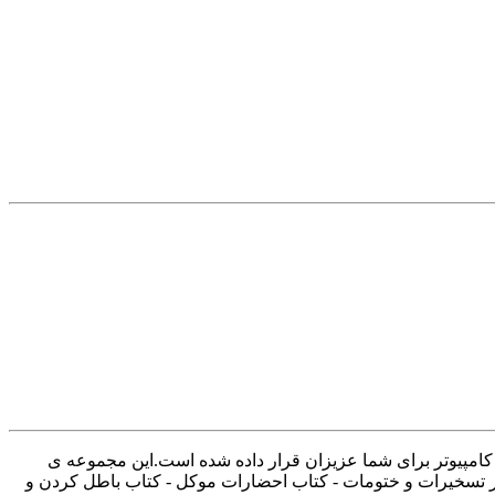
 در قالب pdf در سایت پویافایل قابل استفاده در گوشی و کامپیوتر برای شما عزیزان قرار داده شده است.این مجموعه ی
ر تسخیرات و ختومات - کتاب احضارات موکل - کتاب باطل کردن و