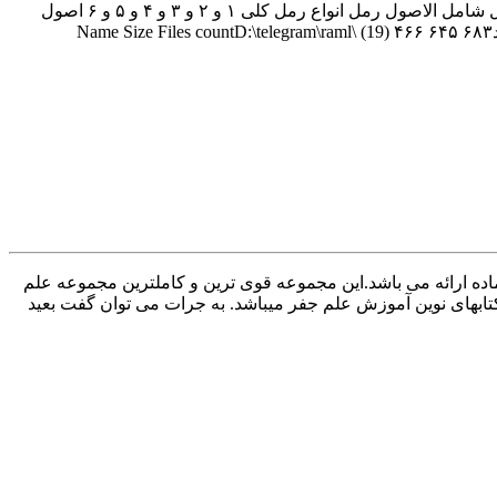
مجموعه کتابهای علم رمل این مجموعه کتابهای علم رمل گردآوری شده توسط فروشگاه پویافایل به صورت یک فایل زیپ شامل:شجره رمل شامل الاصول رمل انواع رمل کلی ۱ و ۲ و ۳ و ۴ و ۵ و ۶ اصول
علم رمل و اسطرلاب رمل اوفاق غریبه رمل نجومی طب و نجوم و رمل عمل رمل طوسی و....می باشد. مجموعه شامل موارد زیر می‌باشدName Size Files countD:\telegram\raml\ (19) ۴۶۶ ۶۴۵ ۶۸۳
اده ارائه می باشد.این مجموعه قوی ترین و کاملترین مجموعه علم
ابهای نوین آموزش علم جفر میباشد. به جرات می توان گفت بعید