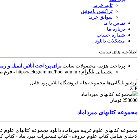
تایید خرید
تراکنش ناموفق
سوابق خرید
تماس با ما
درباره ما
شماره حساب
مشکلات دانلود
اطلاعیه های سایت
پرداخت هزینه محصولات سایت
برای پرداخت آنلاین ایمیل و رمز
پشتیبانی
تلگرام :
https://telegram.me/Poo_admin
-
فرم تم
آرشیو بایگانی‌ها مجموعه ها - فروشگاه آنلاین پویا فایل
ZIP
258000 تومان
مجموعه کتابهای میرداماد
۶جلدی شامل کتاب علوم حروف - کتاب تسخیرات میرداماد - کتاب کا