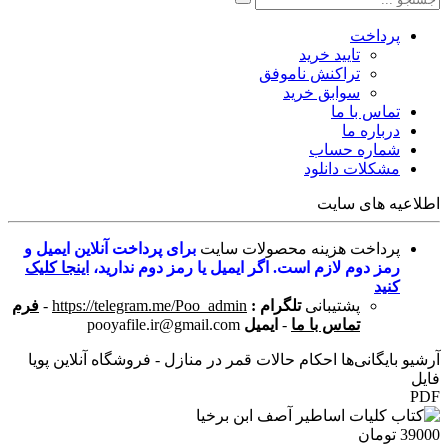
پرداخت
تایید خرید
تراکنش ناموفق
سوابق خرید
تماس با ما
درباره ما
شماره حساب
مشکلات دانلود
اطلاعیه های سایت
پرداخت هزینه محصولات سایت
برای پرداخت آنلاین ایمیل و
رمز دوم لازم است. اگر ایمیل یا رمز دوم ندارید،
اینجا کلیک
کنید
پشتیبانی
تلگرام :
https://telegram.me/Poo_admin
-
فرم
تماس با ما
-
ایمیل
pooyafile.ir@gmail.com
آرشیو بایگانی‌ها احکام حالات قمر در منازل - فروشگاه آنلاین پویا
فایل
PDF
39000 تومان