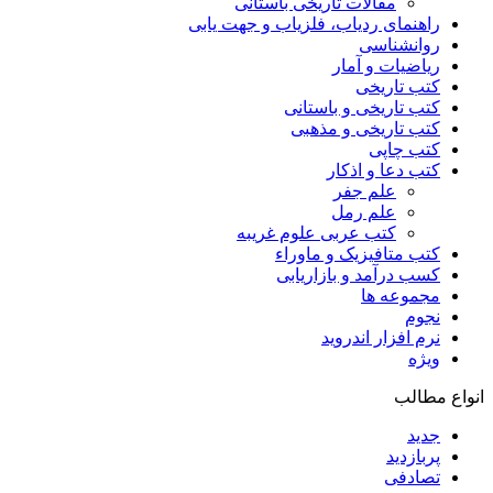
مقالات تاریخی باستانی
راهنمای ردیاب، فلزیاب و جهت یابی
روانشناسی
ریاضیات و آمار
کتب تاریخی
کتب تاریخی و باستانی
کتب تاریخی و مذهبی
کتب چاپی
کتب دعا و اذکار
علم جفر
علم رمل
کتب عربی علوم غریبه
کتب متافیزیک و ماوراء
کسب درآمد و بازاریابی
مجموعه ها
نجوم
نرم افزار اندروید
ویژه
انواع مطالب
جدید
پربازدید
تصادفی