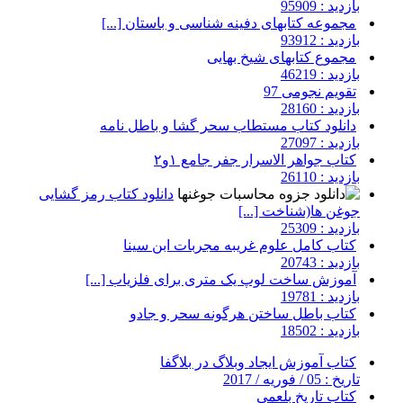
بازدید : 95909
مجموعه کتابهای دفینه شناسی و باستان [...]
بازدید : 93912
مجموع کتابهای شیخ بهایی
بازدید : 46219
تقویم نجومی 97
بازدید : 28160
دانلود کتاب مستطاب سحر گشا و باطل نامه
بازدید : 27097
کتاب جواهر الاسرار جفر جامع ۱و۲
بازدید : 26110
دانلود کتاب رمز گشایی
جوغن ها(شناخت [...]
بازدید : 25309
کتاب کامل علوم غریبه مجربات ابن سینا
بازدید : 20743
آموزش ساخت لوپ یک متری برای فلزیاب [...]
بازدید : 19781
کتاب باطل ساختن هرگونه سحر و جادو
بازدید : 18502
کتاب آموزش ایجاد وبلاگ در بلاگفا
تاریخ : 05 / فوریه / 2017
کتاب تاریخ بلعمی